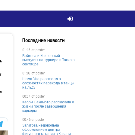

Последние новости
01:15 от
poster
Бойкова и Козловский
выступят на турнире в Токио в
ь
сентябре
01:03 от
poster
т
Шома Уно рассказал о
сложностях перехода в танцы
на льду
л
00:54 от
poster
Каори Сакамото рассказала о
жизни после завершения
карьеры
00:46 от
poster
Загитова недовольна
оформлением центра
фигурного катания в Казани