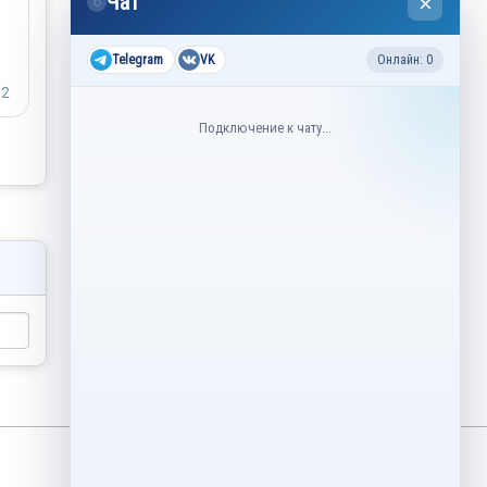
Чат
×
◌
Telegram
VK
Онлайн: 0
Подключение к чату...