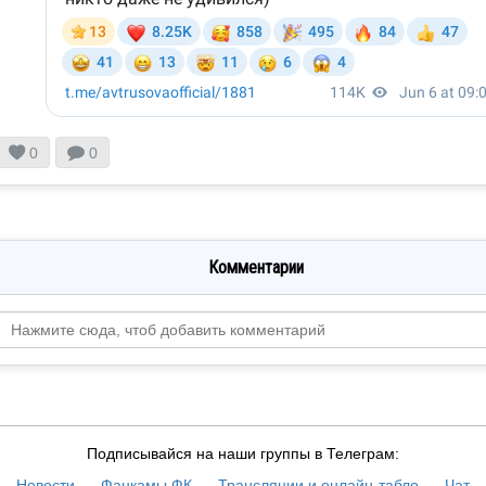


0
0
Комментарии
Подписывайся на наши группы в Телеграм:
Новости
Фанкамы ФК
Трансляции и онлайн-табло
Чат