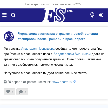
Популярно сейчас:
Чемпионат мира 2027
beta




Чернышова рассказала о травме и возобновлении
тренировок после Гран-при в Красноярске
Фигуристка
Анастасия Чернышова
сообщила, что после этапа Гран-
при России в Красноярске пара с
Владиславом Вильчиком
долго не
тренировалась из-за полученной травмы. По её словам, активные
занятия возобновились примерно месяц назад.
На турнире в Красноярске их дуэт занял восьмое место.
20 апреля от poster, источник:
www.sports.ru



0
0