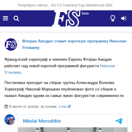
Популярно сейчас:
ISU CS Cranberry Cup International 2026
beta




Флоран Амодио ставит короткую программу Николаю
Угожаеву
Французский хореограф и чемпион Европы Флоран Амодио
работает над новой короткой программой фигуриста
Николая
Угожаева
.
Постановка проходит на сборах группы Александра Волкова.
Хореограф Николай Морошкин опубликовал фото со сборов и
назвал Амодио одним из самых ярких фигуристов современности.
9 июля от poster, источник:
t.me
