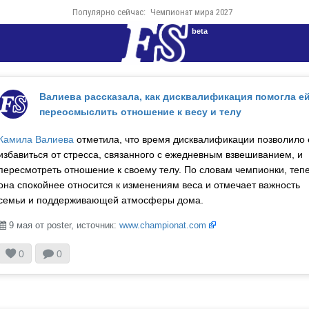
Популярно сейчас:
Чемпионат мира 2027
beta
Валиева рассказала, как дисквалификация помогла е
переосмыслить отношение к весу и телу
Камила Валиева
отметила, что время дисквалификации позволило 
избавиться от стресса, связанного с ежедневным взвешиванием, и
пересмотреть отношение к своему телу. По словам чемпионки, теп
она спокойнее относится к изменениям веса и отмечает важность
семьи и поддерживающей атмосферы дома.
9 мая от poster, источник:
www.championat.com



0
0