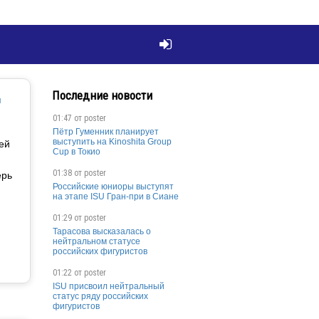

Последние новости
й
01:47 от
poster
Пётр Гуменник планирует
выступить на Kinoshita Group
ей
Cup в Токио
01:38 от
poster
ерь
Российские юниоры выступят
на этапе ISU Гран-при в Сиане
01:29 от
poster
Тарасова высказалась о
нейтральном статусе
российских фигуристов
01:22 от
poster
ISU присвоил нейтральный
статус ряду российских
фигуристов