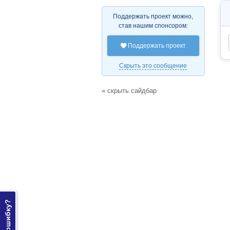
Поддержать проект можно,
став нашим спонсором:
Поддержать проект

Скрыть это сообщение
« скрыть сайдбар
Нашли ошибку?