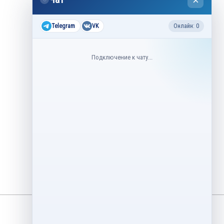
×
2026
Все соревнования 2026-2027
Telegram
VK
Онлайн: 0
Недавние соревнования
Подключение к чату...
3–6 августа
Контрольные прокаты юниоров,
танцы на льду 2026
1–5 августа
Asian Open Figure Skating Trophy
2026
27–30 июля
Lake Placid Ice Dance International
2026
3–4 мая
Финал Кубок Снеж.ком 2026
29 апреля – 2 мая
Кубок Ленинградской области
Финал 2026