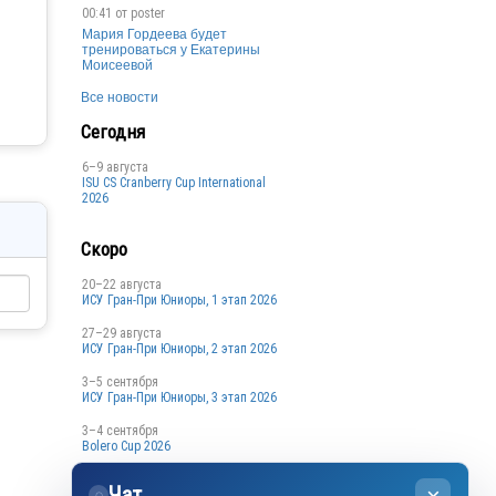
00:41 от
poster
Мария Гордеева будет
тренироваться у Екатерины
Моисеевой
Все новости
Сегодня
6–9 августа
ISU CS Cranberry Cup International
2026
Скоро
20–22 августа
ИСУ Гран-При Юниоры, 1 этап 2026
27–29 августа
ИСУ Гран-При Юниоры, 2 этап 2026
3–5 сентября
ИСУ Гран-При Юниоры, 3 этап 2026
3–4 сентября
Bolero Cup 2026
3–4 сентября
Чат
Кубок Санкт-Петербурга, 1 этап
◌