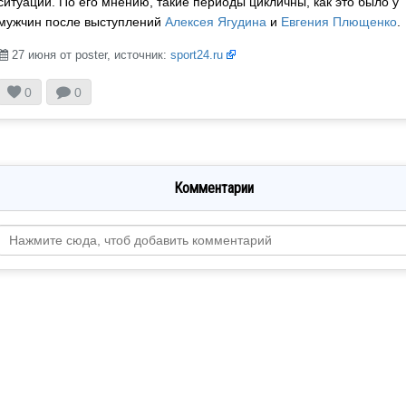
ситуации. По его мнению, такие периоды цикличны, как это было у
мужчин после выступлений
Алексея Ягудина
и
Евгения Плющенко
.
27 июня от poster, источник:
sport24.ru



0
0
Комментарии