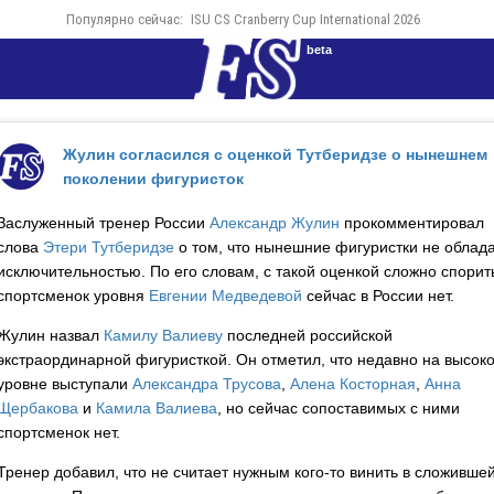
Популярно сейчас:
ISU CS Cranberry Cup International 2026
beta
Жулин согласился с оценкой Тутберидзе о нынешнем
поколении фигуристок
Заслуженный тренер России
Александр Жулин
прокомментировал
слова
Этери Тутберидзе
о том, что нынешние фигуристки не облад
исключительностью. По его словам, с такой оценкой сложно спорить
спортсменок уровня
Евгении Медведевой
сейчас в России нет.
Жулин назвал
Камилу Валиеву
последней российской
экстраординарной фигуристкой. Он отметил, что недавно на высок
уровне выступали
Александра Трусова
,
Алена Косторная
,
Анна
Щербакова
и
Камила Валиева
, но сейчас сопоставимых с ними
спортсменок нет.
Тренер добавил, что не считает нужным кого-то винить в сложивше