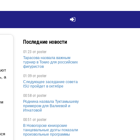

Последние новости
01:23 от
poster
Тарасова назвала важным
турнир в Токио для российских
фигуристов
ают
01:09 от
poster
, а
Следующее заседание совета
ISU пройдет в октябре
00:58 от
poster
Роднина назвала Туктамышеву
ом
примером для Валиевой и
Игнатовой
00:51 от
poster
В Новогорске юниорские
танцевальные дуэты показали
йся
произвольные программы