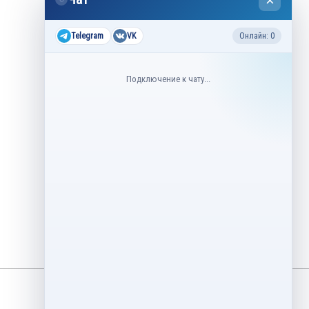
×
2026
Все соревнования 2026-2027
Telegram
VK
Онлайн: 0
Недавние соревнования
Подключение к чату...
3–6 августа
Контрольные прокаты юниоров,
танцы на льду 2026
1–5 августа
Asian Open Figure Skating Trophy
2026
27–30 июля
Lake Placid Ice Dance International
2026
3–4 мая
Финал Кубок Снеж.ком 2026
29 апреля – 2 мая
Кубок Ленинградской области
Финал 2026