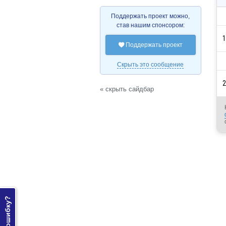
Поддержать проект можно,
став нашим спонсором:
1
Поддержать проект

Скрыть это сообщение
2
« скрыть сайдбар
Нашли ошибку?