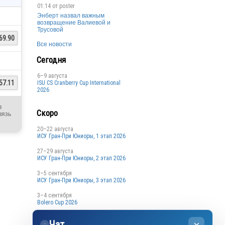
01:14 от
poster
Энберт назвал важным
возвращение Валиевой и
Трусовой
69.90
Все новости
Сегодня
6–9 августа
57.11
ISU CS Cranberry Cup International
2026
в
Скоро
вязь
20–22 августа
ИСУ Гран-При Юниоры, 1 этап 2026
27–29 августа
ИСУ Гран-При Юниоры, 2 этап 2026
3–5 сентября
ИСУ Гран-При Юниоры, 3 этап 2026
3–4 сентября
Bolero Cup 2026
3–4 сентября
Чат
Кубок Санкт-Петербурга, 1 этап
◌