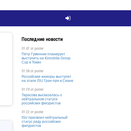

Последние новости
01:47 от
poster
Пётр Гуменник планирует
выступить на Kinoshita Group
Cup в Токио
01:38 от
poster
Российские юниоры выступят
на этапе ISU Гран-при в Сиане
01:29 от
poster
Тарасова высказалась о
нейтральном статусе
российских фигуристов
01:22 от
poster
ISU присвоил нейтральный
статус ряду российских
фигуристов