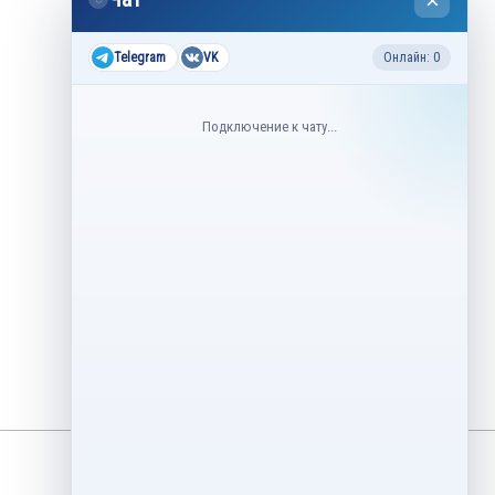
×
2026
Все соревнования 2026-2027
Telegram
VK
Онлайн: 0
Недавние соревнования
Подключение к чату...
3–6 августа
Контрольные прокаты юниоров,
танцы на льду 2026
1–5 августа
Asian Open Figure Skating Trophy
2026
27–30 июля
Lake Placid Ice Dance International
2026
3–4 мая
Финал Кубок Снеж.ком 2026
29 апреля – 2 мая
Кубок Ленинградской области
Финал 2026