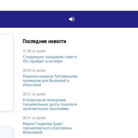

Последние новости
01:09 от
poster
Следующее заседание совета
ISU пройдет в октябре
00:58 от
poster
Роднина назвала Туктамышеву
примером для Валиевой и
Игнатовой
00:51 от
poster
В Новогорске юниорские
танцевальные дуэты показали
произвольные программы
00:41 от
poster
Мария Гордеева будет
тренироваться у Екатерины
Моисеевой