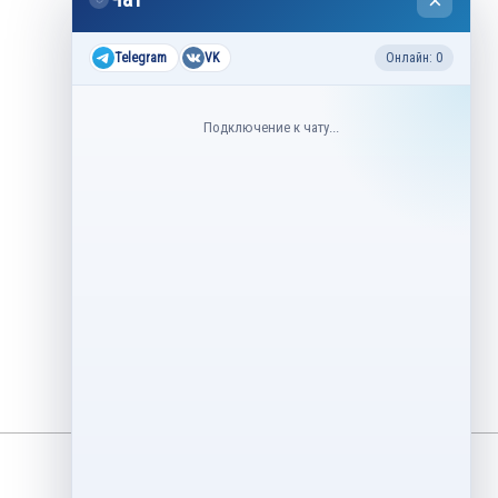
×
2026
Все соревнования 2026-2027
Telegram
VK
Онлайн: 0
Недавние соревнования
Подключение к чату...
3–6 августа
Контрольные прокаты юниоров,
танцы на льду 2026
1–5 августа
Asian Open Figure Skating Trophy
2026
27–30 июля
Lake Placid Ice Dance International
2026
3–4 мая
Финал Кубок Снеж.ком 2026
29 апреля – 2 мая
Кубок Ленинградской области
Финал 2026