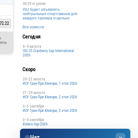
00:29 от
poster
ISU будет объявлять
нейтральных спортсменов для
каждого турнира отдельно
72.22
Все новости
Сегодня
в
вязь
6–9 августа
ISU CS Cranberry Cup International
2026
Скоро
20–22 августа
ИСУ Гран-При Юниоры, 1 этап 2026
27–29 августа
ИСУ Гран-При Юниоры, 2 этап 2026
3–5 сентября
ИСУ Гран-При Юниоры, 3 этап 2026
3–4 сентября
Bolero Cup 2026
3–4 сентября
Чат
Кубок Санкт-Петербурга, 1 этап
◌