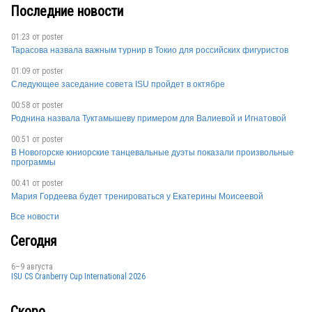
Последние новости
01:23 от
poster
Тарасова назвала важным турнир в Токио для российских фигуристов
01:09 от
poster
Следующее заседание совета ISU пройдет в октябре
00:58 от
poster
Роднина назвала Туктамышеву примером для Валиевой и Игнатовой
00:51 от
poster
В Новогорске юниорские танцевальные дуэты показали произвольные
программы
FIN
00:41 от
poster
Мария Гордеева будет тренироваться у Екатерины Моисеевой
Все новости
Сегодня
6–9 августа
ISU CS Cranberry Cup International 2026
Скоро