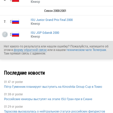
Юниор
Сезон 2000-2001
ISU Junior Grand Prix Final 2000
7.
Юниор
ISU JGP Gdansk 2000
2
Юниор
Нет какого-то результата или нашли ошибку? Пожалуйста, напишите об
этом в
форму обратной связи
или в нашем
техническом чате Телеграм
.
Там прямая связь с админом.
Последние новости
RUS
01:47 от
poster
Пётр Гуменник планирует выступить на Kinoshita Group Cup в Токио
01:38 от
poster
Российские юниоры выступят на этапе ISU Гран-при в Сиане
01:29 от
poster
RUS
Тарасова высказалась о нейтральном статусе российских фигуристов