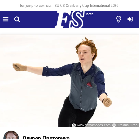
Популярно сейчас:
ISU CS Cranberry Cup International 2026
beta




www.gettyimages.com
Orcinus Orca


Оливер Преториус