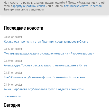
Нет какого-то результата или нашли ошибку? Пожалуйста, напишите об
этом в
форму обратной связи
или в нашем
техническом чате Телеграм
.
Там прямая связь с админом.
Последние новости
SWE
03:55 от
poster
Костылева пропустит этап Гран-при среди юниоров в Сиане
03:42 от
poster
Туктамышева рассказала о смысле номера на «Русском вызове»
03:29 от
poster
SWE
Александра Трусова рассказала о плотном графике в Китае
03:21 от
poster
Глеб Смолкин опубликовал фото с Бойковой и Козловским
SWE
03:14 от
poster
Анна Щербакова опубликовала фото с отдыха с женихом
Все новости
Сегодня