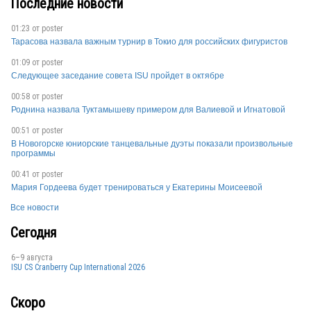
Последние новости
01:23 от
poster
Тарасова назвала важным турнир в Токио для российских фигуристов
01:09 от
poster
Следующее заседание совета ISU пройдет в октябре
00:58 от
poster
Роднина назвала Туктамышеву примером для Валиевой и Игнатовой
00:51 от
poster
В Новогорске юниорские танцевальные дуэты показали произвольные
программы
00:41 от
poster
Мария Гордеева будет тренироваться у Екатерины Моисеевой
Все новости
Сегодня
6–9 августа
ISU CS Cranberry Cup International 2026
Скоро