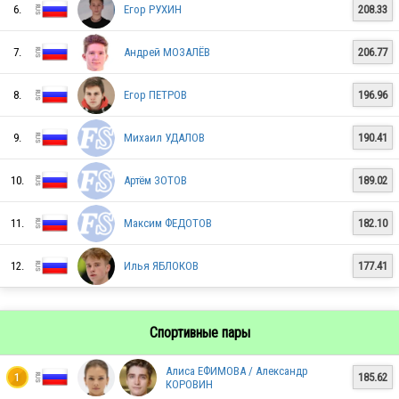
6.
Егор РУХИН
208.33
RUS
7.
Андрей МОЗАЛЁВ
206.77
8.
Егор ПЕТРОВ
196.96
RUS
9.
Михаил УДАЛОВ
190.41
RUS
10.
Артём ЗОТОВ
189.02
11.
Максим ФЕДОТОВ
182.10
12.
Илья ЯБЛОКОВ
177.41
Спортивные пары
RUS
Алиса ЕФИМОВА / Александр
185.62
1
КОРОВИН