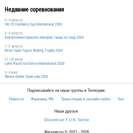
Недавние соревнования
6–9 августа
RUS
ISU CS Cranberry Cup International 2026
3–6 августа
Контрольные прокаты юниоров, танцы на льду 2026
1–5 августа
RUS
Asian Open Figure Skating Trophy 2026
27–30 июля
Lake Placid Ice Dance International 2026
3–4 мая
RUS
Финал Кубок Снеж.ком 2026
Подписывайся на наши группы в Телеграм:
RUS
Новости
Фанкамы ФК
Трансляции и онлайн-табло
Чат
Наши друзья:
Discord-чат F.U.N. Sector
RUS
Фигуристы © 2021 - 2026