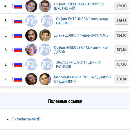
Софья ТЮТЮНИНА / Александр
RUS
4.
129.80
ШУСТИЦКИЙ
София ЛИТВИНОВА / Александр
5.
126.38
БАЛЫКОВ
RUS
6.
Диана ДЭВИС / Федор ВАРЛАМОВ
124.06
София АЛЕКСОВА / Максимилиан
7.
121.60
RUS
ДУБОВ
Анастасия ШАКУН / Даниил
8.
107.80
РАГИМОВ
RUS
Маргарита СВИСТУНОВА / Дмитрий
9.
100.94
СТУДЕНИКИН
RUS
Полезные ссылки
Онлайн-табло
RUS