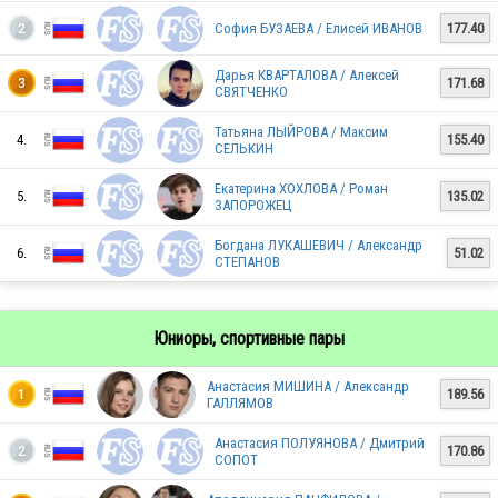
София БУЗАЕВА / Елисей ИВАНОВ
177.40
2
RUS
Дарья КВАРТАЛОВА / Алексей
171.68
3
СВЯТЧЕНКО
RUS
Татьяна ЛЫЙРОВА / Максим
4.
155.40
СЕЛЬКИН
Екатерина ХОХЛОВА / Роман
5.
135.02
ЗАПОРОЖЕЦ
RUS
Богдана ЛУКАШЕВИЧ / Александр
6.
51.02
СТЕПАНОВ
RUS
Юниоры, спортивные пары
Анастасия МИШИНА / Александр
RUS
189.56
1
ГАЛЛЯМОВ
Анастасия ПОЛУЯНОВА / Дмитрий
170.86
2
СОПОТ
RUS