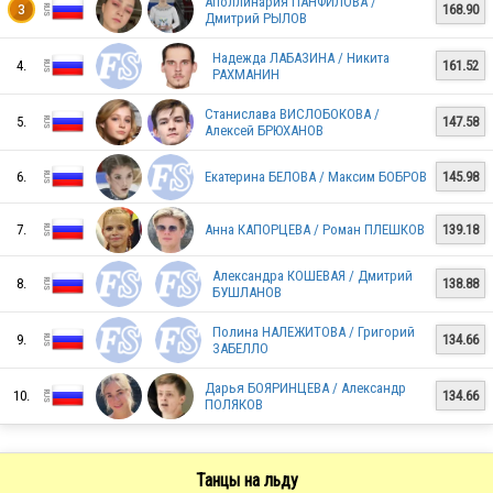
Аполлинария ПАНФИЛОВА /
168.90
3
Дмитрий РЫЛОВ
Надежда ЛАБАЗИНА / Никита
4.
161.52
RUS
РАХМАНИН
Станислава ВИСЛОБОКОВА /
5.
147.58
Алексей БРЮХАНОВ
RUS
6.
Екатерина БЕЛОВА / Максим БОБРОВ
145.98
7.
Анна КАПОРЦЕВА / Роман ПЛЕШКОВ
139.18
RUS
Александра КОШЕВАЯ / Дмитрий
8.
138.88
БУШЛАНОВ
Полина НАЛЕЖИТОВА / Григорий
RUS
9.
134.66
ЗАБЕЛЛО
Дарья БОЯРИНЦЕВА / Александр
10.
134.66
ПОЛЯКОВ
Танцы на льду