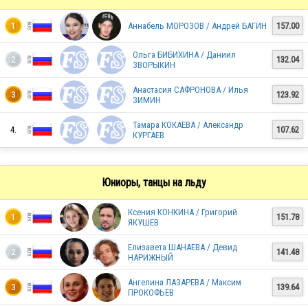
Аннабель МОРОЗОВ / Андрей БАГИН
157.00
1
RUS
Ольга БИБИХИНА / Даниил
132.04
2
ЗВОРЫКИН
Анастасия САФРОНОВА / Илья
123.92
3
RUS
ЗИМИН
Тамара КОКАЕВА / Александр
4.
107.62
КУРГАЕВ
RUS
Юниоры, танцы на льду
RUS
Ксения КОНКИНА / Григорий
151.78
1
ЯКУШЕВ
Елизавета ШАНАЕВА / Девид
141.48
2
НАРИЖНЫЙ
RUS
Ангелина ЛАЗАРЕВА / Максим
139.64
3
ПРОКОФЬЕВ