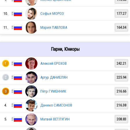
RUS
10.
Софья МОРОЗ
177.27
RUS
11.
Мария ПАВЛОВА
164.34
RUS
Парни, Юниоры
Алексей ЕРОХОВ
242.21
1
RUS
Артур ДАНИЕЛЯН
225.94
2
Пётр ГУМЕННИК
216.66
3
RUS
4.
Даниил САМСОНОВ
216.38
RUS
5.
Матвей ВЕТЛУГИН
208.83