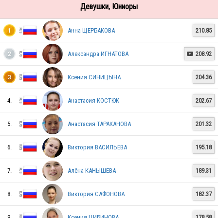
RUS
Девушки, Юниоры
Анна ЩЕРБАКОВА
210.85
1
RUS
Александра ИГНАТОВА
208.92
2

Ксения СИНИЦЫНА
204.36
3
RUS
4.
Анастасия КОСТЮК
202.67
RUS
5.
Анастасия ТАРАКАНОВА
201.32
6.
Виктория ВАСИЛЬЕВА
195.18
7.
Алёна КАНЫШЕВА
189.31
8.
Виктория САФОНОВА
182.37
9.
Ксения ЦИБИНОВА
178.58