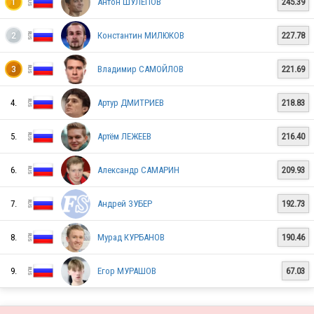
Антон ШУЛЕПОВ
245.39
1
Константин МИЛЮКОВ
227.78
2
RUS
Владимир САМОЙЛОВ
221.69
3
RUS
4.
Артур ДМИТРИЕВ
218.83
5.
Артём ЛЕЖЕЕВ
216.40
RUS
6.
Александр САМАРИН
209.93
7.
Андрей ЗУБЕР
192.73
RUS
8.
Мурад КУРБАНОВ
190.46
RUS
9.
Егор МУРАШОВ
67.03