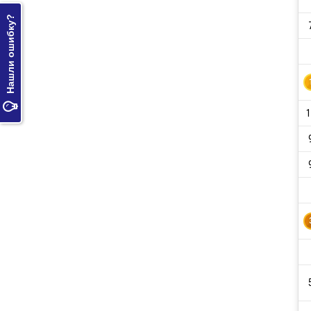
Нашли ошибку?

1