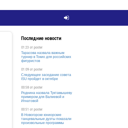

Последние новости
01:23 от
poster
Тарасова назвала важным
турнир в Токио для российских
фигуристов
01:09 от
poster
Следующее заседание совета
ISU пройдет в октябре
00:58 от
poster
Роднина назвала Туктамышеву
примером для Валиевой и
Игнатовой
00:51 от
poster
В Новогорске юниорские
танцевальные дуэты показали
произвольные программы