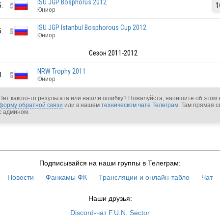
ISU JGP Bosphorus 2012
5.
1
Юниор
RUS
ISU JGP Istanbul Bosphorous Cup 2012
5.
Юниор
Сезон 2011-2012
NRW Trophy 2011
0.
Юниор
RUS
Нет какого-то результата или нашли ошибку? Пожалуйста, напишите об этом 
форму обратной связи
или в нашем
техническом чате Телеграм
. Там прямая с
с админом.
RUS
RUS
Подписывайся на наши группы в Телеграм:
Новости
Фанкамы ФК
Трансляции и онлайн-табло
Чат
RUS
Наши друзья:
Discord-чат F.U.N. Sector