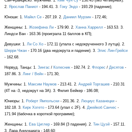
Сан-Франциско. Мужчины: 1.
Ким Чун Су
- 230.45 (без четверных).
2.
Ярослав Паниот
- 194.41. 3.
Гоку Эндо
- 193.29 (падение);
Юноши: 1.
Майкл Се
- 207.19. 2.
Даниил Мурзин
- 172.46;
Женщины: 1.
Жозефина Ли
- 179.90. 2.
Ханна Харрелл
- 163.53. 3.
Линдси Ван - 163.36 (проиграла 11 баллов в КП);
Девушки: 1.
Ли Со Хо
- 172.11 (упала с недокрученного 3 лутца). 2.
USA
Шерри Чжан
- 170.16 (два недокрута и падение). 3.
Элис Лин-Грейси
- 162.68.
Норвуд. Танцы: 1.
Зингас
/
Колесник
- 192.74. 2.
Флорес
/
Десятов
-
USA
187.86. 3.
Линг / Вейн
- 171.30;
Мужчины: 1.
Максим Наумов
- 213.41. 2.
Андрей Торгашев
- 210.31
(4T на -3, недокрут на 3A). 3. Филип Бейкер - 186.08;
USA
Юниоры: 1.
Роберт Ямпольски
- 201.36. 2.
Люциус Казанецки
-
182.18. 3.
Кирк Хогето
- 173.64 (упал с 2F). 4.
Джейкоб Санчес
-
171.94 (бабочка в короткой программе);
Женщины: 1.
Ева Циглер
- 169.84 (3 падения). 2.
Тин Цуэй
- 157.11.
3. Лара Аннунциата - 148.60;