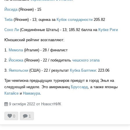
Йосида
(Япония) - 15
Тиба
(Япония) - 13; оценка за
Кубок солидарности
205.82
Сохо Ли
(Соединённые Штаты) - 13; 185.92 балла на
Кубке Риги
Юношеский рейтинг возглавляют:
1.
Мемола
(Италия) - 28 / финалист
2.
Йосиока
(Япония) - 22 / победитель
чешского этапа
3.
Ямпольски
(США) - 22 / результат
Кубка Балтики
: 223.06
Три чемпиона предыдущих турниров приедут в город Энья на
следующей неделе. Это американец
Бруссард
, а также японцы
Катайсе
и
Намакура
.
9 октября 2022 от НовостНИК



0
1