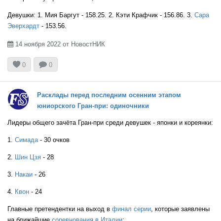
USA
Девушки: 1. Мия Баргут - 158.25. 2. Кэти Крафчик - 156.86. 3.
Сара
Эверхардт
- 153.56.
14 ноября 2022 от НовостНИК



0
0
Расклады перед последним осенним этапом
юниорского Гран-при: одиночники
Лидеры общего зачёта Гран-при среди девушек - японки и кореянки:
1.
Симада
- 30 очков
2.
Шин Цзя
- 28
3.
Накаи
- 26
4.
Квон
- 24
Главные претендентки на выход в
финал серии
, которые заявлены
на ближайшие
соревнования в Италии
: