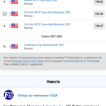
Финал ИСУ Гран-при 2022
5.
198.02
Юниор
6-й этап ИСУ Гран-при Юниоры 2022
223.06
2
Юниор
3-й этап ИСУ Гран-при Юниоры 2022
4.
196.67
Юниор
Сезон 2021-2022
Cranberry Cup International 2021
12.
Юниор
Нет какого-то результата или нашли ошибку? Пожалуйста, напишите об
этом в
форму обратной связи
или в нашем
техническом чате Телеграм
.
Там прямая связь с админом.
Новости
Отбор на чемпионат США