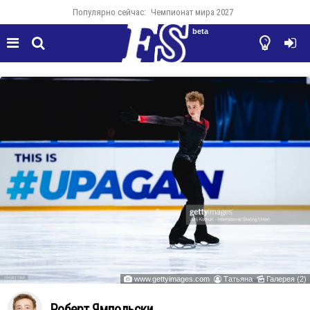
Популярно сейчас:
Чемпионат мира 2027
beta




www.gettyimages.com
Татьяна
Галерея (2)



Роберт Ямпольски