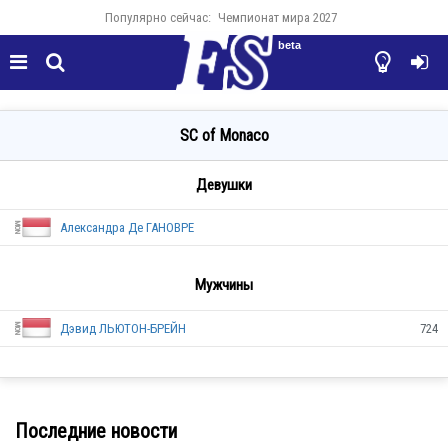
Популярно сейчас:
Чемпионат мира 2027
beta




SC of Monaco
Девушки
Александра Де ГАНОВРЕ
Мужчины
Дэвид ЛЬЮТОН-БРЕЙН
724
MON
Последние новости