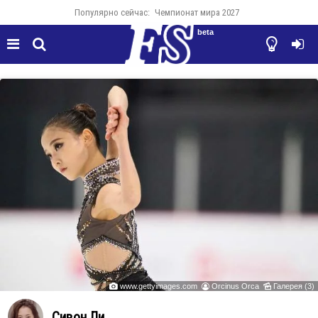
Популярно сейчас:
Чемпионат мира 2027
beta




www.gettyimages.com
Orcinus Orca
Галерея (3)



Сивон Ли