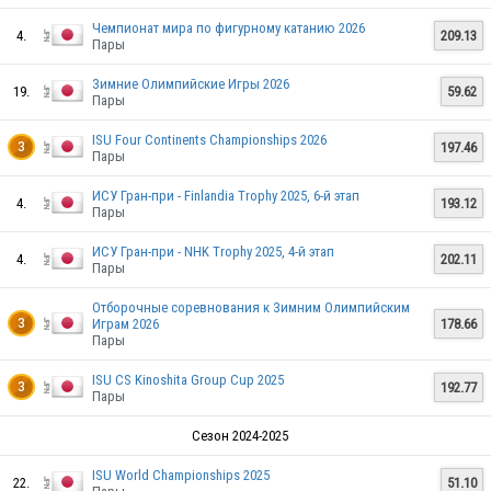
Чемпионат мира по фигурному катанию 2026
4.
209.13
Пары
Зимние Олимпийские Игры 2026
19.
59.62
Пары
ISU Four Continents Championships 2026
197.46
3
Пары
ИСУ Гран-при - Finlandia Trophy 2025, 6-й этап
4.
193.12
Пары
ИСУ Гран-при - NHK Trophy 2025, 4-й этап
4.
202.11
Пары
Отборочные соревнования к Зимним Олимпийским
Играм 2026
178.66
3
Пары
ISU CS Kinoshita Group Cup 2025
192.77
3
Пары
Сезон 2024-2025
ISU World Championships 2025
22.
51.10