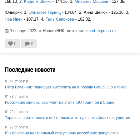
168.10. 2.
Кирилл Шейко
- 144.36. 3.
Михаэль Мошаев
- 127.36.
JPN
Юниорки. 1.
Элизабет Гервиц
- 134.84. 2. Анна Шенюк - 126.16. 3.
Ноа Ивен
- 107.17. 4.
Таль Сапонова
- 102.02.
9 января 2023 от НовостНИК, источник:
sport-express.ru

JPN


0
0
Последние новости
JPN
01:47 от
poster
Пётр Гуменник планирует выступить на Kinoshita Group Cup в Токио
01:38 от
poster
Российские юниоры выступят на этапе ISU Гран-при в Сиане
JPN
01:29 от
poster
Тарасова высказалась о нейтральном статусе российских фигуристов
01:22 от
poster
JPN
ISU присвоил нейтральный статус ряду российских фигуристов