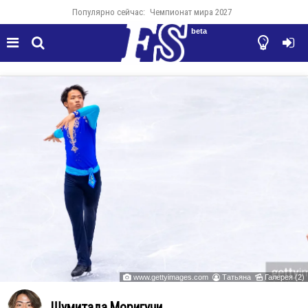
Популярно сейчас:
Чемпионат мира 2027
beta




www.gettyimages.com
Татьяна
Галерея (2)



Шумитада Моригучи