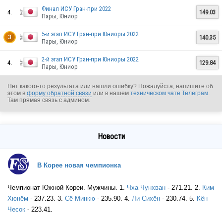
JPN
Финал ИСУ Гран-при 2022
4.
149.03
Пары, Юниор
5-й этап ИСУ Гран-при Юниоры 2022
140.35
3
Пары, Юниор
JPN
2-й этап ИСУ Гран-при Юниоры 2022
4.
129.84
Пары, Юниор
Нет какого-то результата или нашли ошибку? Пожалуйста, напишите об
этом в
форму обратной связи
или в нашем
техническом чате Телеграм
.
JPN
Там прямая связь с админом.
Новости
JPN
В Корее новая чемпионка
Чемпионат Южной Кореи. Мужчины. 1.
Чха Чунхван
- 271.21. 2.
Ким
Хюнём
- 237.23. 3.
Сё Минкю
- 235.90. 4.
Ли Сихён
- 230.74. 5.
Кён
Чесок
- 223.41.
JPN