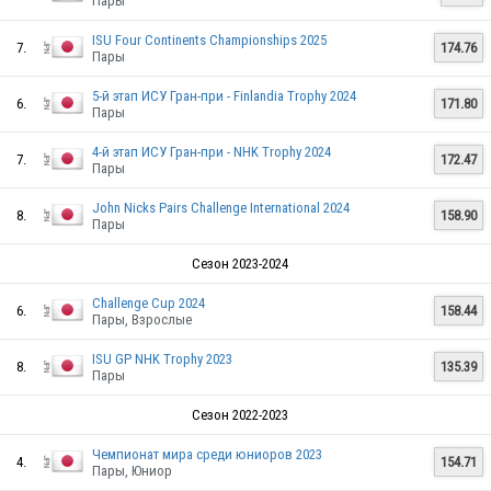
Пары
ISU Four Continents Championships 2025
7.
174.76
Пары
5-й этап ИСУ Гран-при - Finlandia Trophy 2024
6.
171.80
Пары
4-й этап ИСУ Гран-при - NHK Trophy 2024
7.
172.47
Пары
John Nicks Pairs Challenge International 2024
8.
158.90
JPN
Пары
Сезон 2023-2024
Challenge Cup 2024
6.
158.44
JPN
Пары, Взрослые
ISU GP NHK Trophy 2023
8.
135.39
Пары
JPN
Сезон 2022-2023
Чемпионат мира среди юниоров 2023
4.
154.71
Пары, Юниор