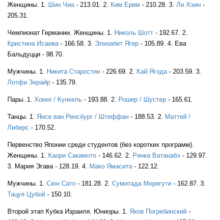
Женщины. 1.
Шин Чиа
- 213.01. 2.
Ким Ерим
- 210.28. 3.
Ли Хэин
-
205.31.
Чемпионат Германии. Женщины. 1.
Николь Шотт
- 192.67. 2.
JPN
Кристина Исаева
- 166.58. 3.
Элизабет Ягер
- 105.89. 4. Ева
Бальдуцци - 98.70.
Мужчины. 1.
Никита Старостин
- 226.69. 2.
Кай Ягода
- 203.59. 3.
JPN
Лотфи Зерайр
- 135.79.
Пары. 1.
Хокке / Кункель
- 193.88. 2.
Рошер / Шустер
- 165.61.
Танцы. 1.
Янсе ван Ренсбург / Штеффан
- 188.53. 2.
Маттей /
JPN
Либерс
- 170.52.
Первенство Японии среди студентов (без коротких программ).
Женщины. 1.
Каори Сакамото
- 146.62. 2.
Ринка Ватанабэ
- 129.97.
JPN
3. Мария Эгава - 128.19. 4.
Мако Ямасита
- 122.12.
Мужчины. 1.
Сюн Сато
- 181.28. 2.
Сумитада Моригути
- 162.87. 3.
Тацуя Цубой
- 150.10.
Второй этап Кубка Израиля. Юниоры. 1.
Яков Погребинский
-