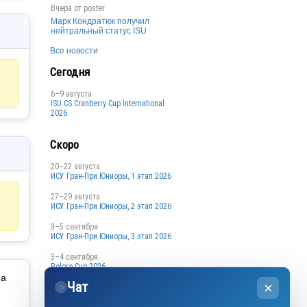
Вчера от
poster
Марк Кондратюк получил
нейтральный статус ISU
Все новости
Сегодня
6–9 августа
ISU CS Cranberry Cup International
2026
Скоро
20–22 августа
ИСУ Гран-При Юниоры, 1 этап 2026
27–29 августа
ИСУ Гран-При Юниоры, 2 этап 2026
3–5 сентября
ИСУ Гран-При Юниоры, 3 этап 2026
3–4 сентября
Bolero Cup 2026
на
Чат
×
3–4 сентября
◌
Кубок Санкт-Петербурга, 1 этап
2026