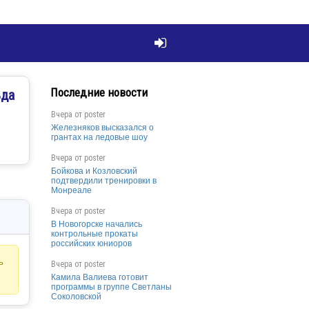

Последние новости
ьда
Вчера от
poster
Железняков высказался о
грантах на ледовые шоу
Вчера от
poster
Бойкова и Козловский
подтвердили тренировки в
Монреале
Вчера от
poster
В Новогорске начались
контрольные прокаты
российских юниоров
ь
Вчера от
poster
Камила Валиева готовит
программы в группе Светланы
Соколовской