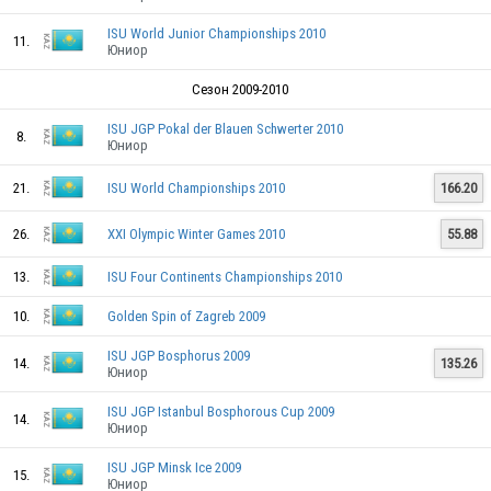
KAZ
ISU World Junior Championships 2010
11.
Юниор
Сезон 2009-2010
KAZ
ISU JGP Pokal der Blauen Schwerter 2010
8.
Юниор
KAZ
21.
ISU World Championships 2010
166.20
26.
XXI Olympic Winter Games 2010
55.88
KAZ
13.
ISU Four Continents Championships 2010
10.
Golden Spin of Zagreb 2009
ISU JGP Bosphorus 2009
14.
135.26
Юниор
KAZ
ISU JGP Istanbul Bosphorous Cup 2009
14.
Юниор
KAZ
ISU JGP Minsk Ice 2009
15.
Юниор