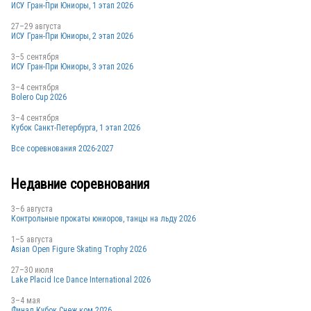
ИСУ Гран-При Юниоры, 1 этап 2026
27–29 августа
ИСУ Гран-При Юниоры, 2 этап 2026
KAZ
3–5 сентября
ИСУ Гран-При Юниоры, 3 этап 2026
3–4 сентября
Bolero Cup 2026
3–4 сентября
Кубок Санкт-Петербурга, 1 этап 2026
KAZ
Все соревнования 2026-2027
Недавние соревнования
KAZ
3–6 августа
Контрольные прокаты юниоров, танцы на льду 2026
1–5 августа
KAZ
Asian Open Figure Skating Trophy 2026
27–30 июля
Lake Placid Ice Dance International 2026
KAZ
3–4 мая
Финал Кубок Снеж.ком 2026