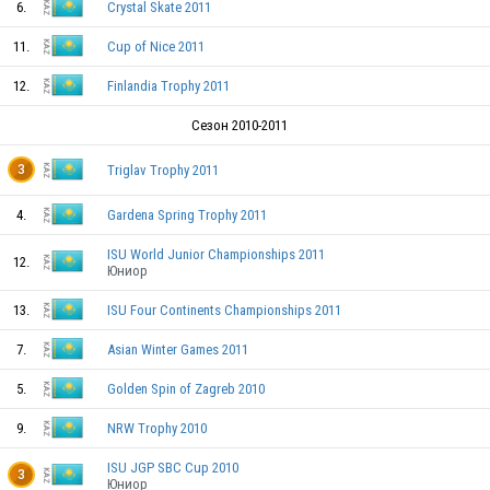
6.
Crystal Skate 2011
KAZ
11.
Cup of Nice 2011
12.
Finlandia Trophy 2011
KAZ
Сезон 2010-2011
Triglav Trophy 2011
3
4.
Gardena Spring Trophy 2011
KAZ
ISU World Junior Championships 2011
12.
Юниор
KAZ
13.
ISU Four Continents Championships 2011
7.
Asian Winter Games 2011
5.
Golden Spin of Zagreb 2010
9.
NRW Trophy 2010
KAZ
ISU JGP SBC Cup 2010
3
Юниор