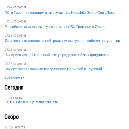
KAZ
01:47 от
poster
Пётр Гуменник планирует выступить на Kinoshita Group Cup в Токио
01:38 от
poster
Российские юниоры выступят на этапе ISU Гран-при в Сиане
KAZ
01:29 от
poster
Тарасова высказалась о нейтральном статусе российских фигуристов
KAZ
01:22 от
poster
ISU присвоил нейтральный статус ряду российских фигуристов
01:14 от
poster
KAZ
Энберт назвал важным возвращение Валиевой и Трусовой
Все новости
KAZ
Сегодня
6–9 августа
KAZ
ISU CS Cranberry Cup International 2026
Скоро
KAZ
20–22 августа