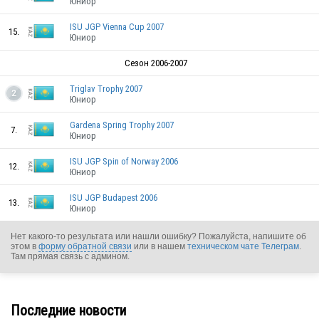
Юниор
KAZ
ISU JGP Vienna Cup 2007
15.
Юниор
Сезон 2006-2007
KAZ
Triglav Trophy 2007
2
Юниор
KAZ
Gardena Spring Trophy 2007
7.
Юниор
KAZ
ISU JGP Spin of Norway 2006
12.
Юниор
KAZ
ISU JGP Budapest 2006
13.
Юниор
Нет какого-то результата или нашли ошибку? Пожалуйста, напишите об
этом в
форму обратной связи
или в нашем
техническом чате Телеграм
.
Там прямая связь с админом.
KAZ
Последние новости