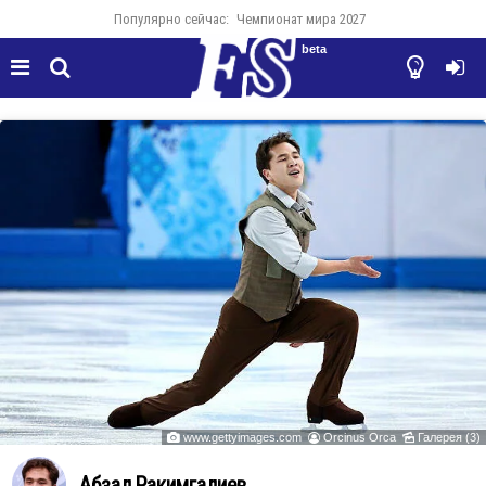
Популярно сейчас:
Чемпионат мира 2027
beta




www.gettyimages.com
Orcinus Orca
Галерея (3)



Абзал Ракимгалиев