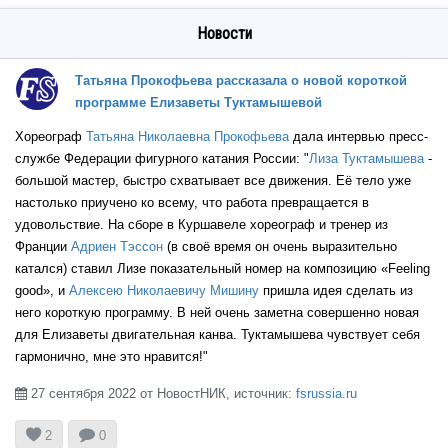
Новости
FRA
Татьяна Прокофьева рассказала о новой короткой
программе Елизаветы Туктамышевой
Хореограф
Татьяна Николаевна Прокофьева
дала интервью пресс-
FRA
службе Федерации фигурного катания России: "
Лиза Туктамышева
-
большой мастер, быстро схватывает все движения. Её тело уже
настолько приучено ко всему, что работа превращается в
FRA
удовольствие. На сборе в Куршавеле хореограф и тренер из
Франции
Адриен Тэссон
(в своё время он очень выразительно
катался) ставил Лизе показательный номер на композицию «Feeling
FRA
good», и
Алексею Николаевичу Мишину
пришла идея сделать из
него короткую программу. В ней очень заметна совершенно новая
для Елизаветы двигательная канва. Туктамышева чувствует себя
FRA
гармонично, мне это нравится!"
27 сентября 2022 от НовостНИК, источник:
fsrussia.ru



2
0