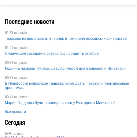
FRA
Последние новости
01:23 от
poster
FRA
Тарасова назвала важным турнир в Токио для российских фигуристов
01:09 от
poster
Следующее заседание совета ISU пройдет в октябре
FRA
00:58 от
poster
Роднина назвала Туктамышеву примером для Валиевой и Игнатовой
00:51 от
poster
В Новогорске юниорские танцевальные дуэты показали произвольные
программы
FRA
00:41 от
poster
Мария Гордеева будет тренироваться у Екатерины Моисеевой
Все новости
Сегодня
FRA
6–9 августа