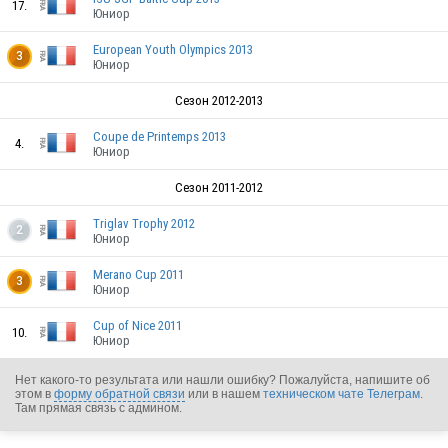
17.
Юниор
FRA
European Youth Olympics 2013
3
Юниор
Сезон 2012-2013
FRA
Coupe de Printemps 2013
4.
Юниор
FRA
Сезон 2011-2012
Triglav Trophy 2012
2
Юниор
Merano Cup 2011
3
Юниор
FRA
Cup of Nice 2011
10.
Юниор
FRA
Нет какого-то результата или нашли ошибку? Пожалуйста, напишите об
этом в
форму обратной связи
или в нашем
техническом чате Телеграм
.
Там прямая связь с админом.
FRA