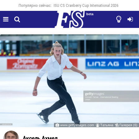
Популярно сейчас:
ISU CS Cranberry Cup International 2026
beta




www.gettyimages.com
Татьяна
Галерея (6)



Аксель Ахмед