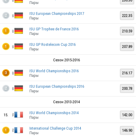
230.30
2
Пары
ISU European Championships 2017
222.35
2
Пары
ISU GP Trophee de France 2016
210.59
1
Пары
ISU GP Rostelecom Cup 2016
207.89
1
Пары
Сезон 2015-2016
ISU World Championships 2016
216.17
3
Пары
ISU European Championships 2016
200.78
2
Пары
Сезон 2013-2014
ISU World Championships 2014
15.
142.00
Пары
GER
International Challenge Cup 2014
146.90
1
Пары