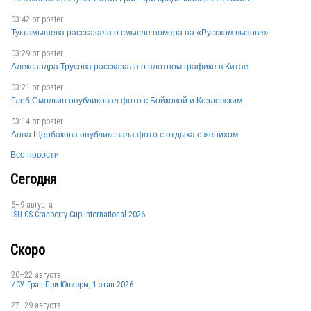
03:42 от
poster
GER
Туктамышева рассказала о смысле номера на «Русском вызове»
03:29 от
poster
Александра Трусова рассказала о плотном графике в Китае
03:21 от
poster
Глеб Смолкин опубликовал фото с Бойковой и Козловским
03:14 от
poster
FRA
Анна Щербакова опубликовала фото с отдыха с женихом
Все новости
Сегодня
FRA
6–9 августа
ISU CS Cranberry Cup International 2026
FRA
Скоро
20–22 августа
ИСУ Гран-При Юниоры, 1 этап 2026
FRA
27–29 августа