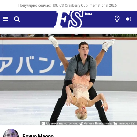
Популярно сейчас:
ISU CS Cranberry Cup International 2026
beta




Ссылка на источник
Venera Ibragimova
Галерея (2)



Бруно Массо