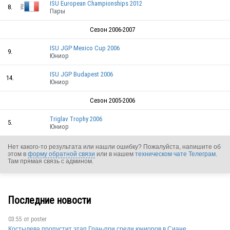
GER
ISU European Championships 2012
8.
Пары
Сезон 2006-2007
GER
ISU JGP Mexico Cup 2006
9.
Юниор
ISU JGP Budapest 2006
14.
Юниор
GER
Сезон 2005-2006
Triglav Trophy 2006
5.
Юниор
GER
Нет какого-то результата или нашли ошибку? Пожалуйста, напишите об
этом в
форму обратной связи
или в нашем
техническом чате Телеграм
.
Там прямая связь с админом.
Последние новости
GER
03:55 от
poster
Костылева пропустит этап Гран-при среди юниоров в Сиане