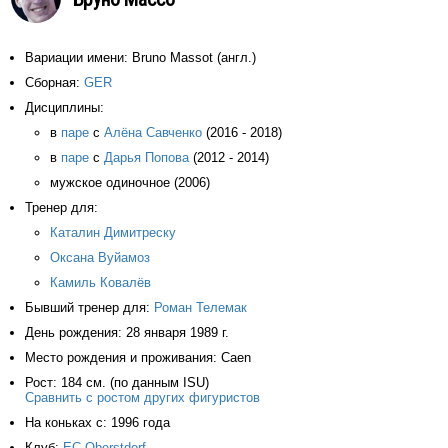
Вариации имени: Bruno Massot (англ.)
Сборная:
GER
Дисциплины:
в
паре
с
Алёна Савченко
(2016 - 2018)
в
паре
с
Дарья Попова
(2012 - 2014)
мужское одиночное (2006)
Тренер для:
Каталин Димитреску
Оксана Вуйамоз
Камиль Ковалёв
Бывший тренер для:
Роман Телемак
День рождения: 28 января 1989 г.
Место рождения и проживания: Caen
Рост: 184 см. (по данным ISU)
Сравнить с ростом других фигуристов
На коньках с: 1996 года
Клуб:
EC Oberstdorf