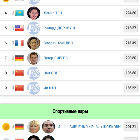
JPN
4.
Денис ТЕН
224.80
5.
Ричард ДОРНБУШ
218.57
RUS
6.
Флоран АМОДЬО
213.39
7.
Петер ЛИБЕРС
200.80
JPN
8.
Нан СОНГ
196.80
USA
9.
Йи ВАН
185.22
Спортивные пары
CHN
Алёна САВЧЕНКО / Робин ШОЛКОВЫ
201.21
1
CHN