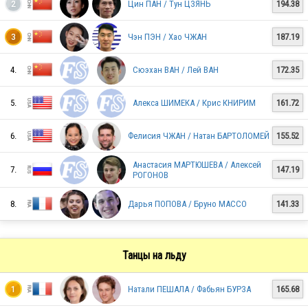
Цин ПАН / Тун ЦЗЯНЬ
194.38
2
Чэн ПЭН / Хао ЧЖАН
187.19
3
CHN
4.
Сюэхан ВАН / Лей ВАН
172.35
5.
Алекса ШИМЕКА / Крис КНИРИМ
161.72
6.
Фелисия ЧЖАН / Натан БАРТОЛОМЕЙ
155.52
Анастасия МАРТЮШЕВА / Алексей
7.
147.19
РОГОНОВ
CHN
8.
Дарья ПОПОВА / Бруно МАССО
141.33
RUS
Танцы на льду
Натали ПЕШАЛА / Фабьян БУРЗА
165.68
1
JPN