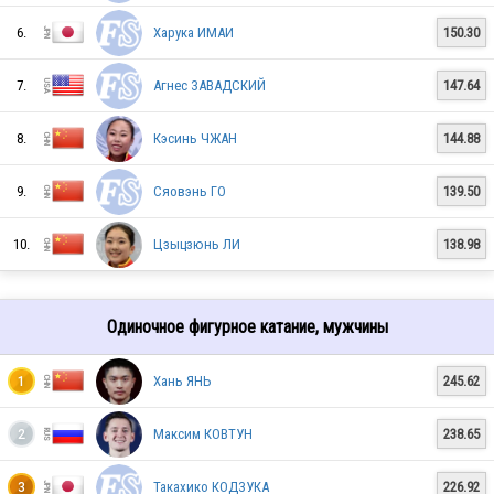
6.
Харука ИМАИ
150.30
7.
Агнес ЗАВАДСКИЙ
147.64
8.
Кэсинь ЧЖАН
144.88
9.
Сяовэнь ГО
139.50
10.
Цзыцзюнь ЛИ
138.98
RUS
Одиночное фигурное катание, мужчины
RUS
Хань ЯНЬ
245.62
1
Максим КОВТУН
238.65
2
ITA
Такахико КОДЗУКА
226.92
3