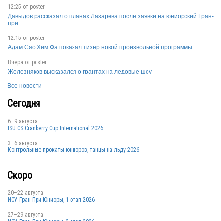
12:25 от
poster
CHN
Давыдов рассказал о планах Лазарева после заявки на юниорский Гран-
при
12:15 от
poster
Адам Сяо Хим Фа показал тизер новой произвольной программы
USA
Вчера от
poster
Железняков высказался о грантах на ледовые шоу
Все новости
USA
Сегодня
6–9 августа
RUS
ISU CS Cranberry Cup International 2026
3–6 августа
Контрольные прокаты юниоров, танцы на льду 2026
FRA
Скоро
20–22 августа
ИСУ Гран-При Юниоры, 1 этап 2026
27–29 августа