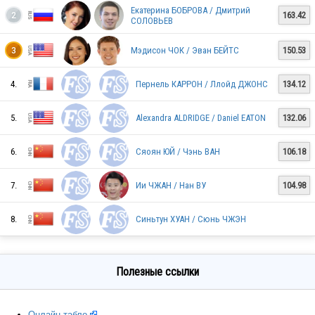
Екатерина БОБРОВА / Дмитрий
163.42
2
СОЛОВЬЕВ
KAZ
Мэдисон ЧОК / Эван БЕЙТС
150.53
3
4.
Пернель КАРРОН / Ллойд ДЖОНС
134.12
USA
5.
Alexandra ALDRIDGE / Daniel EATON
132.06
6.
Сяоян ЮЙ / Чэнь ВАН
106.18
FRA
7.
Ии ЧЖАН / Нан ВУ
104.98
GER
8.
Синьтун ХУАН / Сюнь ЧЖЭН
Полезные ссылки
CHN
Онлайн-табло