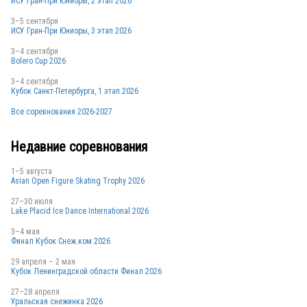
ИСУ Гран-При Юниоры, 2 этап 2026
3–5 сентября
ИСУ Гран-При Юниоры, 3 этап 2026
3–4 сентября
Bolero Cup 2026
FRA
3–4 сентября
Кубок Санкт-Петербурга, 1 этап 2026
Все соревнования 2026-2027
RUS
Недавние соревнования
1–5 августа
Asian Open Figure Skating Trophy 2026
USA
27–30 июля
Lake Placid Ice Dance International 2026
3–4 мая
FRA
Финал Кубок Снеж.ком 2026
29 апреля – 2 мая
Кубок Ленинградской области Финал 2026
USA
27–28 апреля
Уральская снежинка 2026