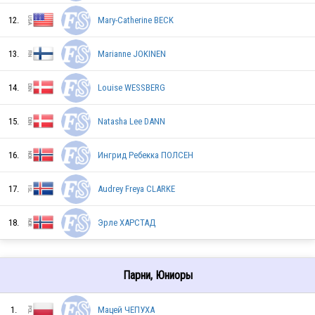
12.
Mary-Catherine BECK
DEN
13.
Marianne JOKINEN
14.
Louise WESSBERG
FIN
15.
Natasha Lee DANN
SWE
16.
Ингрид Ребекка ПОЛСЕН
17.
Audrey Freya CLARKE
DEN
18.
Эрле ХАРСТАД
FIN
Парни, Юниоры
1.
Мацей ЧЕПУХА