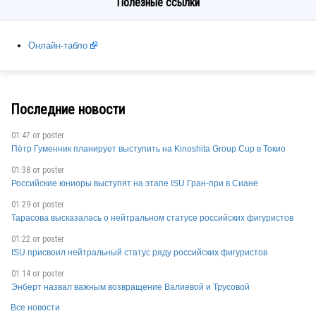
Полезные ссылки
USA
Онлайн-табло
FIN
Последние новости
01:47 от
poster
DEN
Пётр Гуменник планирует выступить на Kinoshita Group Cup в Токио
01:38 от
poster
Российские юниоры выступят на этапе ISU Гран-при в Сиане
DEN
01:29 от
poster
Тарасова высказалась о нейтральном статусе российских фигуристов
01:22 от
poster
ISU присвоил нейтральный статус ряду российских фигуристов
NOR
01:14 от
poster
Энберт назвал важным возвращение Валиевой и Трусовой
Все новости