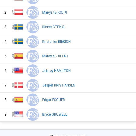
DEN
2.
Мануэль КОЛЛ
3.
Юстус СТРИД
PUR
4.
Kristoffer BIERICH
AUT
5.
Мануэль ЛЕГАС
6.
Jeffrey HAMILTON
POL
7.
Jesper KRISTIANSEN
8.
Edgar ESCUER
USA
9.
Bryce GRUWELL
DEN