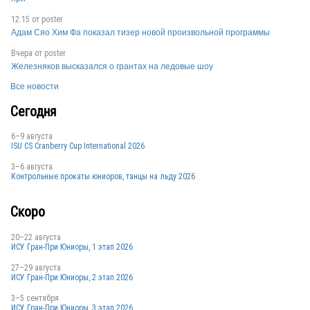
POL
12:15 от
poster
Адам Сяо Хим Фа показал тизер новой произвольной программы
Вчера от
poster
Железняков высказался о грантах на ледовые шоу
Все новости
Сегодня
POL
6–9 августа
ISU CS Cranberry Cup International 2026
3–6 августа
POL
Контрольные прокаты юниоров, танцы на льду 2026
Скоро
POL
20–22 августа
ИСУ Гран-При Юниоры, 1 этап 2026
27–29 августа
ИСУ Гран-При Юниоры, 2 этап 2026
POL
3–5 сентября
ИСУ Гран-При Юниоры, 3 этап 2026