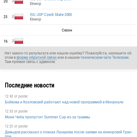
20.
Юниор
ISU JGP Czech Skate 2003
23.
POL
Юниор
Сезон
POL
16.
Нет какого-то результата или нашли ошибку? Пожалуйста, напишите об
POL
этом в
форму обратной связи
или в нашем
техническом чате Телеграм
.
Там прямая связь с админом.
Последние новости
POL
12:42 от
poster
Бойкова и Козловский работают над новой программой в Монреале
12:33 от
poster
Моне Чиба пропустит Summer Cup из-за травмы
POL
12:25 от
poster
Давыдов рассказал о планах Лазарева после заявки на юниорский Гран-
при