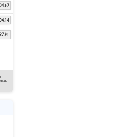
04.67
04.14
87.91
в
вязь