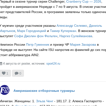
Первый в сезоне турнир серии Challenger,
Cranberry Cup — 2026
,
USA
пройдет в американском Норвуде с 7 по 9 августа. В списке участни
нет представителей России, в программе заявлены только одиночн
виды.
USA
У мужчин среди участников указаны
Александр Селевко
,
Даниэль
Мартынов
,
Марк Городницкий
и
Тамир Куперман
. В женском турни
выступят
Софи Джолин фон Фельтен
,
Наргиз Сулейманова
.
USA
Чемпион России
Петр Гуменник
и призер ЧР
Мария Захарова
в
Норвуде не выступят. На сайте ISU напротив их фамилий до сих по
стоит аббревиатура AIN2.
4 августа от poster, источник:
sport24.ru

USA


1
0
USA
Американские отборочные турниры
Мичиган. Женщины: 1.
Эльза Ченг
- 181.17. 2. Алекса Гаспаротто -