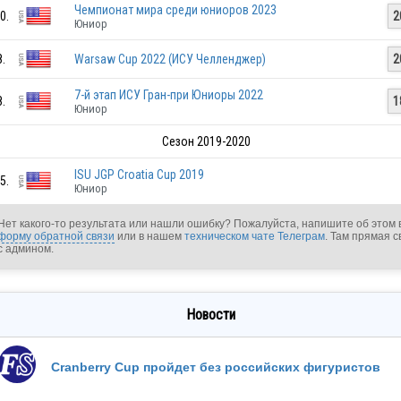
Чемпионат мира среди юниоров 2023
0.
2
Юниор
USA
8.
Warsaw Cup 2022 (ИСУ Челленджер)
2
7-й этап ИСУ Гран-при Юниоры 2022
8.
1
USA
Юниор
Сезон 2019-2020
USA
ISU JGP Croatia Cup 2019
5.
Юниор
Нет какого-то результата или нашли ошибку? Пожалуйста, напишите об этом 
форму обратной связи
или в нашем
техническом чате Телеграм
. Там прямая с
с админом.
USA
Новости
USA
Cranberry Cup пройдет без российских фигуристов