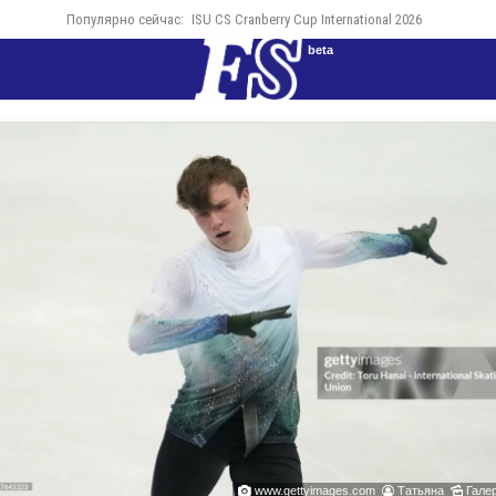
Популярно сейчас:
ISU CS Cranberry Cup International 2026
beta
www.gettyimages.com
Татьяна
Галер


