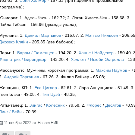
163.61. 3.
Соня Хилмер
- 157.33 (три падения в произвольной
USA
программе);
Юниорки: 1. Адель Чжэн - 162.72; 2. Логан Хигасе-Чен - 158.68; 3.
Лайла Гибсон - 156.96 (дважды упала);
USA
Мужчины: 1.
Даниил Мартынов
- 216.87. 2.
Мэттью Нильсен
- 206.55
Джозеф Кляйн
- 205.35 (две бабочки);
Пары: 1.
Барам / Тюменцев
- 194.20. 2.
Ханнс / Нойдекер
- 150.40. 3
USA
Фицпатрик / Биринджер
- 143.20. 4.
Уэллетт / Ньюби-Эстрелла
- 138
Массачусетс. Мужчины, короткая программа: 1.
Максим Наумов
- 71
2.
Андрей Торгашев
- 67.26. 3. Филип Бейкер - 65.08;
Женщины, КП: 1.
Ева Циглер
- 62.61. 2. Лара Аннунциата - 51.49. 3.
Гвен Блэш - 49.08. 4.
Тин Цуэй
- 48.35;
USA
Ритм-танец: 1.
Зингас
/
Колесник
- 79.58. 2.
Флорес
/
Десятов
- 78.99
Линг / Вейн
- 70.39.
USA
11 ноября 2022 от НовостНИК


