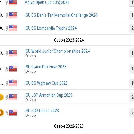
7.
Volvo Open Cup 53rd 2024
1
3.
ISU CS Denis Ten Memorial Challenge 2024
1
0.
ISU CS Lombardia Trophy 2024
2
Сезон 2023-2024
ISU World Junior Championships 2024
3.
1
Юниор
USA
ISU Grand Prix Final 2023
6.
1
Юниор
1.
ISU CS Warsaw Cup 2023
1
ISU JGP Armenian Cup 2023
2
1
Юниор
USA
ISU JGP Osaka 2023
2
3
Юниор
USA
Сезон 2022-2023