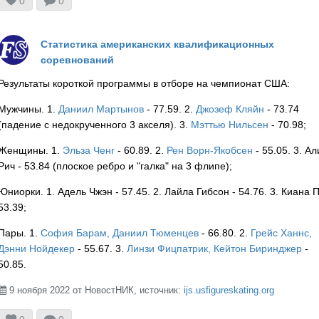
0
0
USA
Статистика американских квалификационных
соревнований
Результаты короткой программы в отборе на чемпионат США:
Мужчины. 1.
Даниил Мартынов
- 77.59. 2.
Джозеф Кляйн
- 73.74
(падение с недокрученного 3 акселя). 3.
Мэттью Нильсен
- 70.98;
USA
Женщины. 1.
Эльза Ченг
- 60.89. 2.
Рен Ворн-Якобсен
- 55.05. 3. Ал
Рич - 53.84 (плоское ребро и "галка" на 3 флипе);
Юниорки. 1. Адель Чжэн - 57.45. 2. Лайла Гибсон - 54.76. 3. Киана П
53.39;
Пары. 1.
София Барам, Даниил Тюменцев
- 66.80. 2.
Грейс Ханнс,
Дэнни Нойдекер
- 55.67. 3.
Линзи Фицпатрик, Кейтон Биринджер
-
50.85.
9 ноября 2022 от НовостНИК, источник:
ijs.usfigureskating.org


