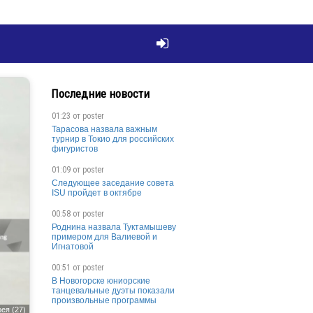

Последние новости
01:23 от
poster
Тарасова назвала важным
турнир в Токио для российских
фигуристов
01:09 от
poster
Следующее заседание совета
ISU пройдет в октябре
00:58 от
poster
Роднина назвала Туктамышеву
примером для Валиевой и
Игнатовой
00:51 от
poster
В Новогорске юниорские
танцевальные дуэты показали
произвольные программы
ея (27)