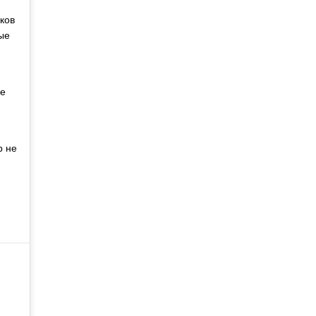
ков
ые
ре
р не