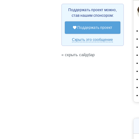
Поддержать проект можно,
став нашим спонсором:
Поддержать проект

Скрыть это сообщение
« скрыть сайдбар