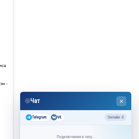
иса
эн -
Чат
×
◌
Telegram
VK
Онлайн: 0
Подключение к чату...