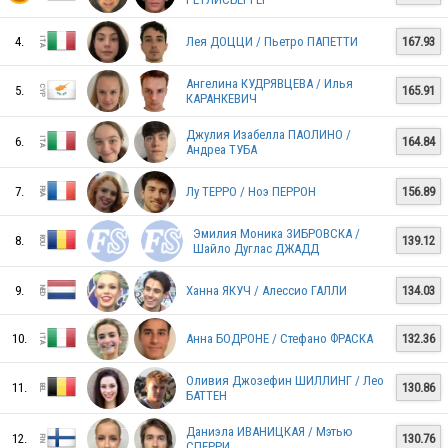
4.
Лея ДОЦЦИ / Пьетро ПАПЕТТИ
167.93
Ангелина КУДРЯВЦЕВА / Илья
5.
165.91
КАРАНКЕВИЧ
Джулия Изабелла ПАОЛИНО /
6.
164.84
Андреа ТУБА
7.
Лу ТЕРРО / Ноэ ПЕРРОН
156.89
Эмилия Моника ЗИБРОВСКА /
8.
139.12
Шайло Дуглас ДЖАДД
9.
Ханна ЯКУЧ / Алессио ГАЛЛИ
134.03
10.
Анна БОДРОНЕ / Стефано ФРАСКА
132.36
Оливия Джозефин ШИЛЛИНГ / Лео
11.
130.86
БАТТЕН
LTU
Даниэла ИВАНИЦКАЯ / Мэтью
12.
130.76
СПЕРРИ