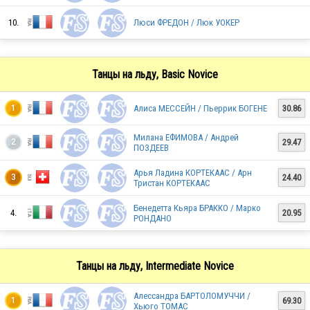
10.
Люси ФРЕДОН / Люк УОКЕР
BEL
Танцы на льду, Basic Novice
ITA
Алиса МЕССЕЙН / Пьеррик БОГЕНЕ
30.86
1
Милана ЕФИМОВА / Андрей
29.47
2
FRA
ПОЗДЕЕВ
Арья Ладина КОРТЕКААС / Арн
24.40
3
Тристан КОРТЕКААС
SVK
Бенедетта Кьяра БРАККО / Марко
4.
20.95
РОНДАНО
FRA
Танцы на льду, Intermediate Novice
Алессандра БАРТОЛОМУЧЧИ /
69.30
1
Хьюго ТОМАС