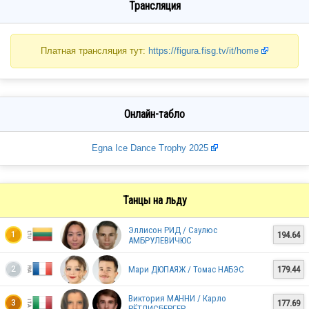
Трансляция
Платная трансляция тут:
https://figura.fisg.tv/it/home
Онлайн-табло
Egna Ice Dance Trophy 2025
Танцы на льду
Эллисон РИД / Саулюс
194.64
1
АМБРУЛЕВИЧЮС
Мари ДЮПАЯЖ / Томас НАБЭС
179.44
2
Виктория МАННИ / Карло
177.69
3
РЁТЛИСБЕРГЕР