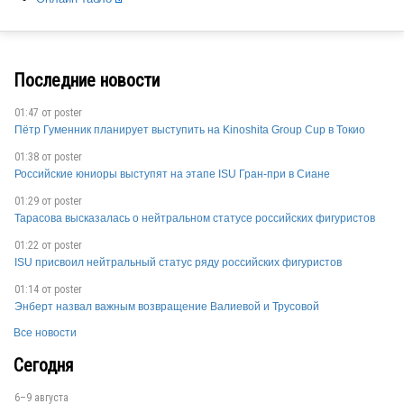
FIN
Последние новости
01:47 от
poster
ITA
Пётр Гуменник планирует выступить на Kinoshita Group Cup в Токио
01:38 от
poster
Российские юниоры выступят на этапе ISU Гран-при в Сиане
FIN
01:29 от
poster
Тарасова высказалась о нейтральном статусе российских фигуристов
01:22 от
poster
ISU присвоил нейтральный статус ряду российских фигуристов
ITA
01:14 от
poster
Энберт назвал важным возвращение Валиевой и Трусовой
Все новости
Сегодня
6–9 августа