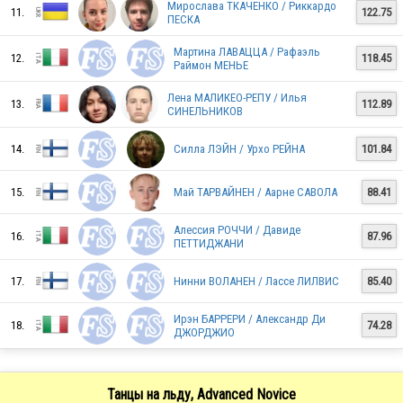
Мирослава ТКАЧЕНКО / Риккардо
11.
122.75
ПЕСКА
Мартина ЛАВАЦЦА / Рафаэль
12.
118.45
MEX
Раймон МЕНЬЕ
Лена МАЛИКЕО-РЕПУ / Илья
13.
112.89
СИНЕЛЬНИКОВ
POL
14.
Силла ЛЭЙН / Урхо РЕЙНА
101.84
15.
Май ТАРВАЙНЕН / Аарне САВОЛА
88.41
CZE
Алессия РОЧЧИ / Давиде
16.
87.96
ПЕТТИДЖАНИ
17.
Нинни ВОЛАНЕН / Лассе ЛИЛВИС
85.40
UKR
Ирэн БАРРЕРИ / Александр Ди
18.
74.28
ДЖОРДЖИО
BRA
Танцы на льду, Advanced Novice