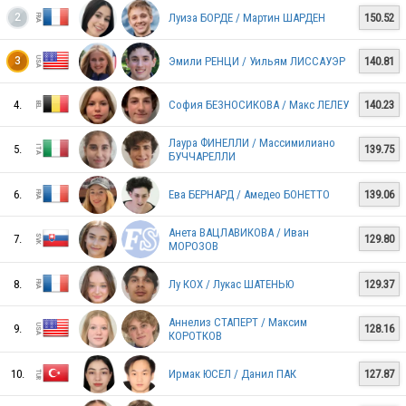
FRA
Луиза БОРДЕ / Мартин ШАРДЕН
150.52
2
Эмили РЕНЦИ / Уильям ЛИССАУЭР
140.81
3
ROU
4.
София БЕЗНОСИКОВА / Макс ЛЕЛЕУ
140.23
Лаура ФИНЕЛЛИ / Массимилиано
5.
139.75
БУЧЧАРЕЛЛИ
NED
6.
Ева БЕРНАРД / Амедео БОНЕТТО
139.06
Анета ВАЦЛАВИКОВА / Иван
ITA
7.
129.80
МОРОЗОВ
8.
Лу КОХ / Лукас ШАТЕНЬЮ
129.37
BEL
Аннелиз СТАПЕРТ / Максим
9.
128.16
КОРОТКОВ
10.
Ирмак ЮСЕЛ / Данил ПАК
127.87
FIN