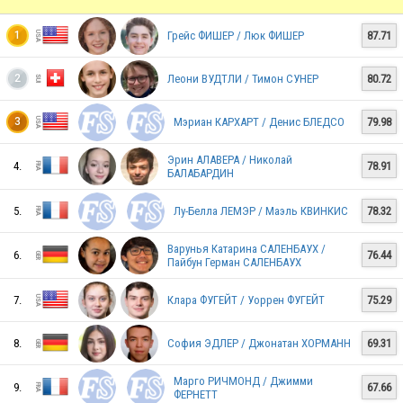
Грейс ФИШЕР / Люк ФИШЕР
87.71
1
SWE
Леони ВУДТЛИ / Тимон СУНЕР
80.72
2
Мэриан КАРХАРТ / Денис БЛЕДСО
79.98
3
Эрин АЛАВЕРА / Николай
4.
78.91
БАЛАБАРДИН
5.
Лу-Белла ЛЕМЭР / Маэль КВИНКИС
78.32
FRA
Варунья Катарина САЛЕНБАУХ /
6.
76.44
Пайбун Герман САЛЕНБАУХ
FRA
7.
Клара ФУГЕЙТ / Уоррен ФУГЕЙТ
75.29
8.
София ЭДЛЕР / Джонатан ХОРМАНН
69.31
USA
Марго РИЧМОНД / Джимми
9.
67.66
ФЕРНЕТТ