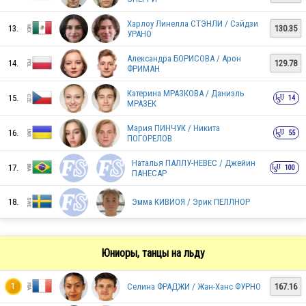
Харлоу Линелла СТЭНЛИ / Сэйдзи
13.
130.35
УРАНО
FRA
Александра БОРИСОВА / Арон
14.
129.78
ФРИМАН
ITA
Катерина МРАЗКОВА / Даниэль
15.
14
МРАЗЕК
Мария ПИНЧУК / Никита
16.
55
ПОГОРЕЛОВ
ITA
Наталья ПАЛЛУ-НЕВЕС / Джейин
17.
100
ПАНЕСАР
18.
Эмма КИВИОЯ / Эрик ПЕЛЛНОР
CYP
Юниоры, танцы на льду
ITA
Селина ФРАДЖИ / Жан-Ханс ФУРНО
167.16
1