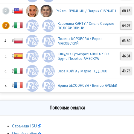
USA
Райлен ЛУКАНИН / Патрик О'БРАЙЕН
68.15
2
Каролина КАНТУ / Сяоле Самуэле
64.07
3
TUR
ПОДОФИЛЛИНИ
Полина КОРОБОВА / Борис
4.
63.60
МАКОВСКИЙ
UKR
Клаудия Гутьеррес АЛЬВАРЕС /
5.
46.04
Бруно Перейра АМЕСКУА
6.
Вера КОЙРА / Марко ТЕДЕСКО
43.75
ITA
7.
Арина БЕССОНОВА / Виктор АРДЕЕВ
FRA
Полезные ссылки
Страница ISU
FIN
Онлайн-табло