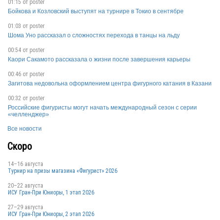
01:15 от
poster
Бойкова и Козловский выступят на турнире в Токио в сентябре
01:03 от
poster
FRA
Шома Уно рассказал о сложностях перехода в танцы на льду
00:54 от
poster
Каори Сакамото рассказала о жизни после завершения карьеры
FRA
00:46 от
poster
Загитова недовольна оформлением центра фигурного катания в Казани
00:32 от
poster
Российские фигуристы могут начать международный сезон с серии
«челленджер»
Все новости
FRA
Скоро
14–16 августа
Турнир на призы магазина «Фигурист» 2026
20–22 августа
ИСУ Гран-При Юниоры, 1 этап 2026
27–29 августа
ИСУ Гран-При Юниоры, 2 этап 2026