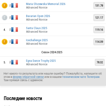
Maria Olszewska Memorial 2026
131.78
1
Advanced Novice
Bavarian Open 2026
121.17
2
Advanced Novice
Santa Claus 2025
4.
119.16
Advanced Novice
Icechallenge 2025
114.09
1
Advanced Novice
Сезон 2024-2025
Egna Dance Trophy 2025
5.
78.32
Advanced Novice
Нет какого-то результата или нашли ошибку? Пожалуйста, напишите об
этом в
форму обратной связи
или в нашем
техническом чате Телеграм
.
FRA
Там прямая связь с админом.
Последние новости
FRA