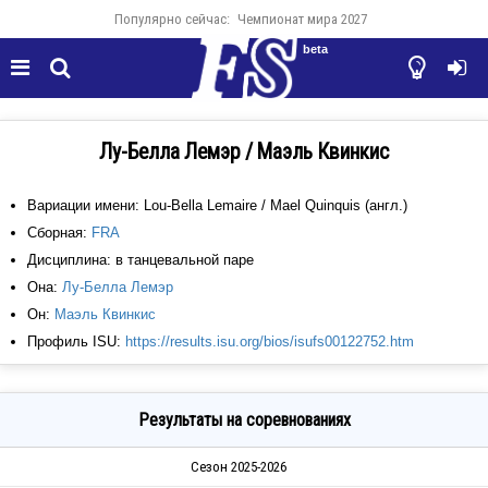
Популярно сейчас:
Чемпионат мира 2027
beta




Лу-Белла Лемэр / Маэль Квинкис
Вариации имени: Lou-Bella Lemaire / Mael Quinquis (англ.)
Сборная:
FRA
Дисциплина: в танцевальной паре
Она:
Лу-Белла Лемэр
Он:
Маэль Квинкис
Профиль ISU:
https://results.isu.org/bios/isufs00122752.htm
Результаты на соревнованиях
Сезон 2025-2026