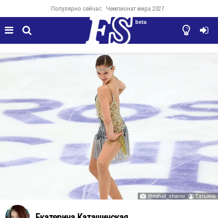
Популярно сейчас:
Чемпионат мира 2027
beta




@mihail_sharov
Татьяна


Екатерина Каташинская