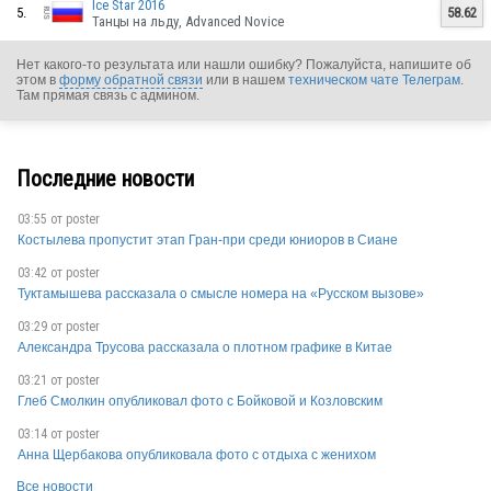
Ice Star 2016
RUS
5.
58.62
Танцы на льду, Advanced Novice
Нет какого-то результата или нашли ошибку? Пожалуйста, напишите об
этом в
форму обратной связи
или в нашем
техническом чате Телеграм
.
Там прямая связь с админом.
RUS
Последние новости
03:55 от
poster
Костылева пропустит этап Гран-при среди юниоров в Сиане
RUS
03:42 от
poster
Туктамышева рассказала о смысле номера на «Русском вызове»
03:29 от
poster
Александра Трусова рассказала о плотном графике в Китае
RUS
03:21 от
poster
Глеб Смолкин опубликовал фото с Бойковой и Козловским
03:14 от
poster
RUS
Анна Щербакова опубликовала фото с отдыха с женихом
Все новости