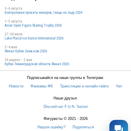
RUS
3–6 августа
Контрольные прокаты юниоров, танцы на льду 2026
1–5 августа
RUS
Asian Open Figure Skating Trophy 2026
27–30 июля
Lake Placid Ice Dance International 2026
3–4 мая
RUS
Финал Кубок Снеж.ком 2026
29 апреля – 2 мая
Кубок Ленинградской области Финал 2026
Подписывайся на наши группы в Телеграм:
Новости
Фанкамы ФК
Трансляции и онлайн-табло
Чат
RUS
Наши друзья:
Discord-чат F.U.N. Sector
Фигуристы © 2021 - 2026
Нашли ошибку?
Поделиться