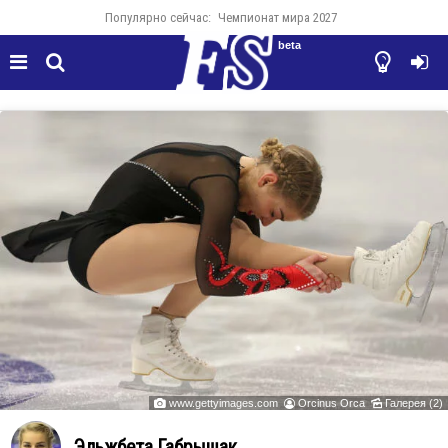
Популярно сейчас:
Чемпионат мира 2027
beta




www.gettyimages.com
Orcinus Orca
Галерея (2)



Эльжбета Габрышак