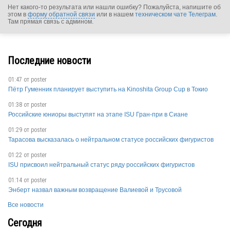
Нет какого-то результата или нашли ошибку? Пожалуйста, напишите об
этом в
форму обратной связи
или в нашем
техническом чате Телеграм
.
Там прямая связь с админом.
POL
Последние новости
POL
01:47 от
poster
Пётр Гуменник планирует выступить на Kinoshita Group Cup в Токио
POL
01:38 от
poster
Российские юниоры выступят на этапе ISU Гран-при в Сиане
01:29 от
poster
POL
Тарасова высказалась о нейтральном статусе российских фигуристов
01:22 от
poster
ISU присвоил нейтральный статус ряду российских фигуристов
POL
01:14 от
poster
Энберт назвал важным возвращение Валиевой и Трусовой
Все новости
Сегодня