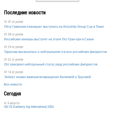
Последние новости
01:47 от
poster
Пётр Гуменник планирует выступить на Kinoshita Group Cup в Токио
01:38 от
poster
Российские юниоры выступят на этапе ISU Гран-при в Сиане
01:29 от
poster
Тарасова высказалась о нейтральном статусе российских фигуристов
01:22 от
poster
ISU присвоил нейтральный статус ряду российских фигуристов
01:14 от
poster
Энберт назвал важным возвращение Валиевой и Трусовой
Все новости
Сегодня
6–9 августа
ISU CS Cranberry Cup International 2026