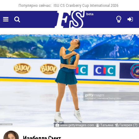
Популярно сейчас:
ISU CS Cranberry Cup International 2026
beta




www.gettyimages.com
Татьяна
Галерея (7)



Изабелла Смит