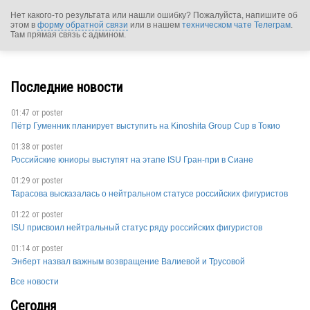
Нет какого-то результата или нашли ошибку? Пожалуйста, напишите об
этом в
форму обратной связи
или в нашем
техническом чате Телеграм
.
Там прямая связь с админом.
NED
Последние новости
NED
01:47 от
poster
Пётр Гуменник планирует выступить на Kinoshita Group Cup в Токио
01:38 от
poster
Российские юниоры выступят на этапе ISU Гран-при в Сиане
01:29 от
poster
Тарасова высказалась о нейтральном статусе российских фигуристов
NED
01:22 от
poster
ISU присвоил нейтральный статус ряду российских фигуристов
01:14 от
poster
Энберт назвал важным возвращение Валиевой и Трусовой
NED
Все новости
Сегодня