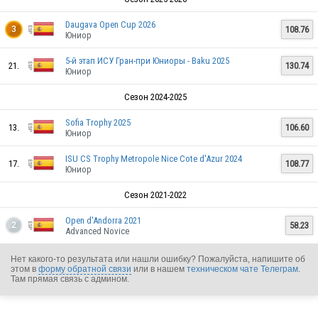
Daugava Open Cup 2026
108.76
3
Юниор
5-й этап ИСУ Гран-при Юниоры - Baku 2025
21.
130.74
Юниор
Сезон 2024-2025
Sofia Trophy 2025
13.
106.60
Юниор
ISU CS Trophy Metropole Nice Cote d'Azur 2024
17.
108.77
Юниор
Сезон 2021-2022
Open d'Andorra 2021
58.23
2
Advanced Novice
ESP
Нет какого-то результата или нашли ошибку? Пожалуйста, напишите об
этом в
форму обратной связи
или в нашем
техническом чате Телеграм
.
Там прямая связь с админом.