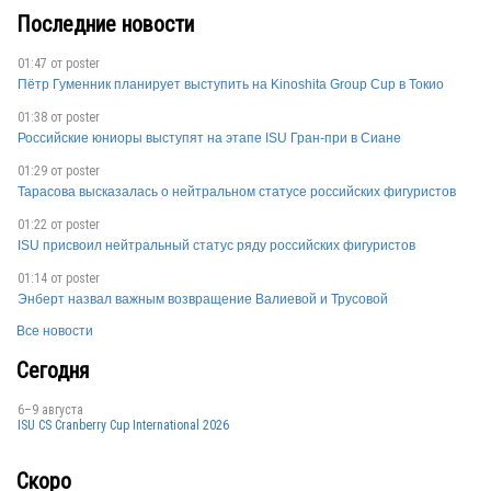
ESP
Последние новости
01:47 от
poster
Пётр Гуменник планирует выступить на Kinoshita Group Cup в Токио
01:38 от
poster
Российские юниоры выступят на этапе ISU Гран-при в Сиане
ESP
01:29 от
poster
Тарасова высказалась о нейтральном статусе российских фигуристов
01:22 от
poster
ISU присвоил нейтральный статус ряду российских фигуристов
ESP
01:14 от
poster
Энберт назвал важным возвращение Валиевой и Трусовой
Все новости
Сегодня
6–9 августа
ESP
ISU CS Cranberry Cup International 2026
Скоро