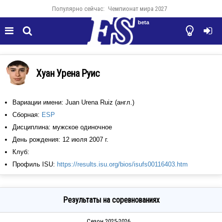
Популярно сейчас:
Чемпионат мира 2027
beta




Хуан Урена Руис
Вариации имени: Juan Urena Ruiz (англ.)
Сборная:
ESP
Дисциплина: мужское одиночное
День рождения: 12 июля 2007 г.
Клуб:
Профиль ISU:
https://results.isu.org/bios/isufs00116403.htm
Результаты на соревнованиях
Сезон 2025-2026