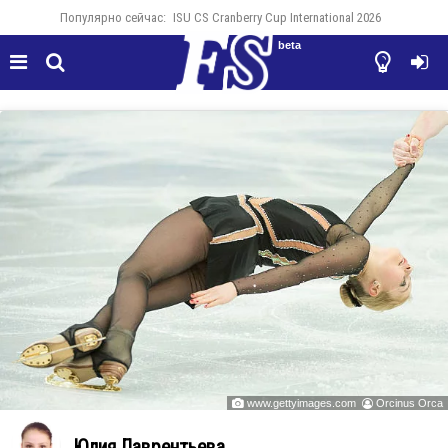
Популярно сейчас:
ISU CS Cranberry Cup International 2026
beta




www.gettyimages.com
Orcinus Orca


Юлия Лаврентьева