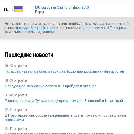
ISU European Championships 2013
11.
Пары
Нет какого-то результата или нашли ошибку? Пожалуйста, напишите об
этом в
форму обратной связи
или в нашем
техническом чате Телеграм
.
Там прямая связь с админом.
Последние новости
01:23 от
poster
Тарасова назвала важным турнир в Токио для российских фигуристов
01:09 от
poster
Следующее заседание совета ISU пройдет в октябре
00:58 от
poster
UKR
Роднина назвала Туктамышеву примером для Валиевой и Игнатовой
00:51 от
poster
В Новогорске юниорские танцевальные дуэты показали произвольные
программы
UKR
00:41 от
poster