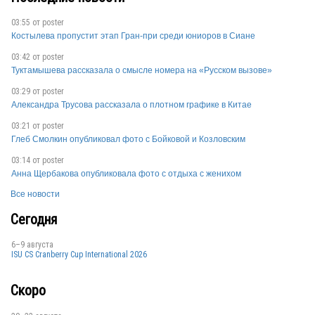
03:55 от
poster
Костылева пропустит этап Гран-при среди юниоров в Сиане
03:42 от
poster
Туктамышева рассказала о смысле номера на «Русском вызове»
SUI
03:29 от
poster
Александра Трусова рассказала о плотном графике в Китае
03:21 от
poster
SUI
Глеб Смолкин опубликовал фото с Бойковой и Козловским
03:14 от
poster
Анна Щербакова опубликовала фото с отдыха с женихом
Все новости
Сегодня
SUI
6–9 августа
ISU CS Cranberry Cup International 2026
Скоро