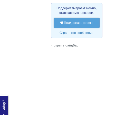
Поддержать проект можно,
став нашим спонсором:
Поддержать проект

Скрыть это сообщение
« скрыть сайдбар
Нашли ошибку?