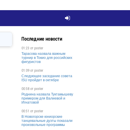

Последние новости
01:23 от
poster
Тарасова назвала важным
турнир в Токио для российских
фигуристов
01:09 от
poster
Следующее заседание совета
ISU пройдет в октябре
00:58 от
poster
Роднина назвала Туктамышеву
примером для Валиевой и
Игнатовой
00:51 от
poster
В Новогорске юниорские
танцевальные дуэты показали
произвольные программы