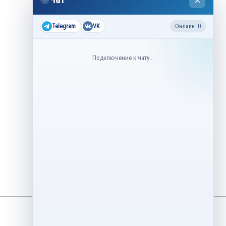
×
2026
Все соревнования 2026-2027
Telegram
VK
Онлайн: 0
Недавние соревнования
Подключение к чату...
3–6 августа
Контрольные прокаты юниоров,
танцы на льду 2026
1–5 августа
Asian Open Figure Skating Trophy
2026
27–30 июля
Lake Placid Ice Dance International
2026
3–4 мая
Финал Кубок Снеж.ком 2026
29 апреля – 2 мая
Кубок Ленинградской области
Финал 2026