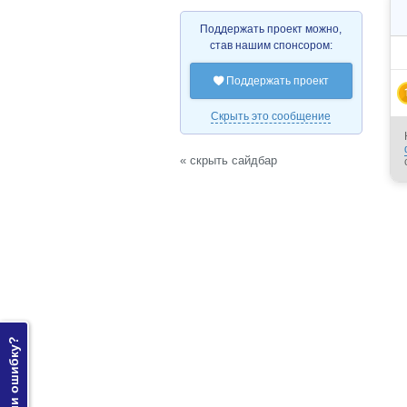
Поддержать проект можно,
став нашим спонсором:
Поддержать проект

Скрыть это сообщение
« скрыть сайдбар
Нашли ошибку?