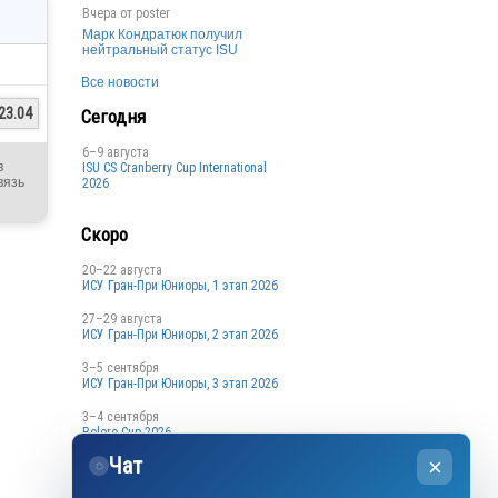
Вчера от
poster
Марк Кондратюк получил
нейтральный статус ISU
Все новости
23.04
Сегодня
6–9 августа
в
ISU CS Cranberry Cup International
вязь
2026
Скоро
20–22 августа
ИСУ Гран-При Юниоры, 1 этап 2026
27–29 августа
ИСУ Гран-При Юниоры, 2 этап 2026
3–5 сентября
ИСУ Гран-При Юниоры, 3 этап 2026
3–4 сентября
Bolero Cup 2026
Чат
×
3–4 сентября
◌
Кубок Санкт-Петербурга, 1 этап
2026