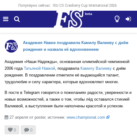
Популярно сейчас:
ISU CS Cranberry Cup International 2026
beta




Академия Навки поздравила Камилу Валиеву с днём
рождения и назвала её вдохновением
Академия «Наши Надежды», основанная олимпийской чемпионкой
2006 года
Татьяной Навкой
, поздравила
Камилу Валиеву
с днём
рождения. В поздравлении отметили её выдающийся талант,
трудолюбие и силу характера, которые вдохновляют многих.
В посте в Telegram говорится о пожеланиях радости, уверенности и
новых возможностей, а также о том, чтобы лёд оставался стихией
Валиевой, а выступления были наполнены красотой и успехом.
27 апреля от poster, источник:
www.championat.com



0
0