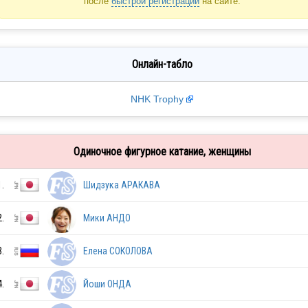
после
быстрой регистрации
на сайте.
Онлайн-табло
NHK Trophy
Одиночное фигурное катание, женщины
1.
Шидзука АРАКАВА
2.
Мики АНДО
3.
Елена СОКОЛОВА
4.
Йоши ОНДА