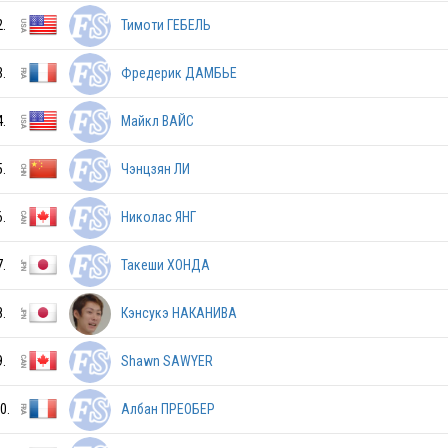
RUS
2.
Тимоти ГЕБЕЛЬ
3.
Фредерик ДАМБЬЕ
JPN
4.
Майкл ВАЙС
5.
Чэнцзян ЛИ
RUS
6.
Николас ЯНГ
UKR
7.
Такеши ХОНДА
8.
Кэнсукэ НАКАНИВА
AUS
9.
Shawn SAWYER
USA
0.
Албан ПРЕОБЕР