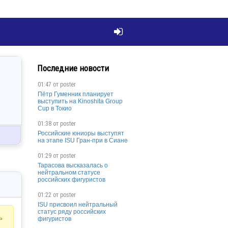

Последние новости
01:47 от
poster
Пётр Гуменник планирует
выступить на Kinoshita Group
Cup в Токио
01:38 от
poster
Российские юниоры выступят
на этапе ISU Гран-при в Сиане
01:29 от
poster
Тарасова высказалась о
нейтральном статусе
российских фигуристов
01:22 от
poster
ISU присвоил нейтральный
статус ряду российских
ь
фигуристов