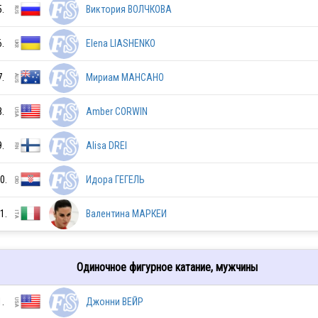
5.
Виктория ВОЛЧКОВА
6.
Elena LIASHENKO
7.
Мириам МАНСАНО
8.
Amber CORWIN
9.
Alisa DREI
0.
Идора ГЕГЕЛЬ
JPN
1.
Валентина МАРКЕИ
Одиночное фигурное катание, мужчины
JPN
1.
Джонни ВЕЙР