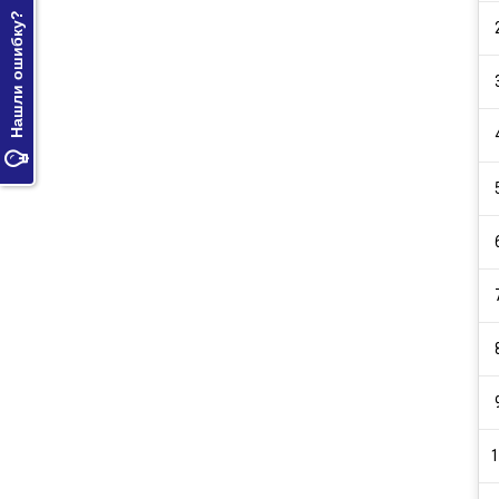
Нашли ошибку?

1