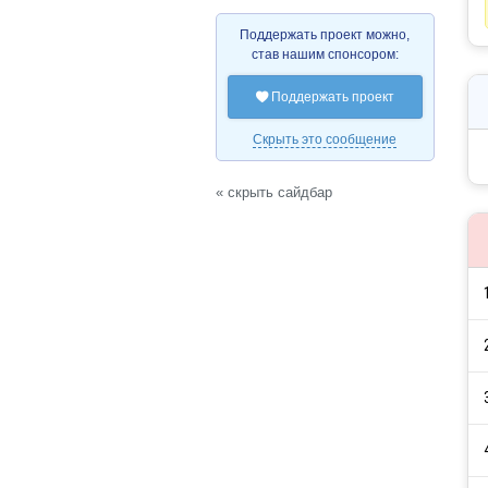
Поддержать проект можно,
став нашим спонсором:
Поддержать проект

Скрыть это сообщение
« скрыть сайдбар