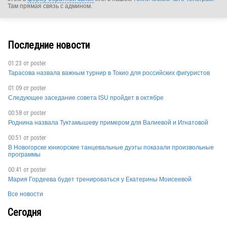
Там прямая связь с админом.
SUI
Последние новости
01:23 от
poster
Тарасова назвала важным турнир в Токио для российских фигуристов
01:09 от
poster
Следующее заседание совета ISU пройдет в октябре
SUI
00:58 от
poster
Роднина назвала Туктамышеву примером для Валиевой и Игнатовой
00:51 от
poster
SUI
В Новогорске юниорские танцевальные дуэты показали произвольные
программы
00:41 от
poster
Мария Гордеева будет тренироваться у Екатерины Моисеевой
SUI
Все новости
Сегодня