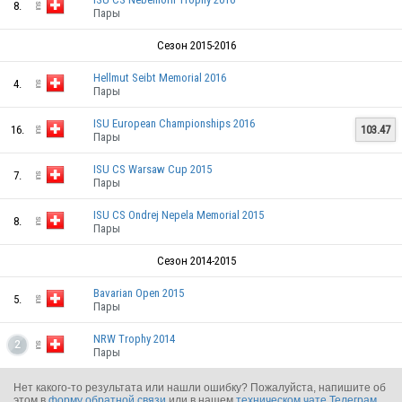
8.
Пары
SUI
Сезон 2015-2016
Hellmut Seibt Memorial 2016
4.
Пары
SUI
ISU European Championships 2016
16.
103.47
Пары
ISU CS Warsaw Cup 2015
SUI
7.
Пары
ISU CS Ondrej Nepela Memorial 2015
8.
Пары
SUI
Сезон 2014-2015
Bavarian Open 2015
5.
Пары
NRW Trophy 2014
2
Пары
SUI
Нет какого-то результата или нашли ошибку? Пожалуйста, напишите об
этом в
форму обратной связи
или в нашем
техническом чате Телеграм
.