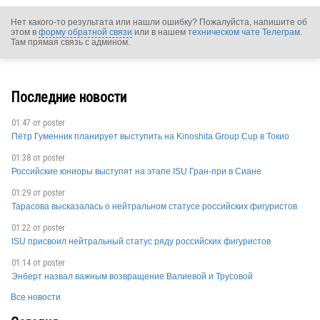
Нет какого-то результата или нашли ошибку? Пожалуйста, напишите об
этом в
форму обратной связи
или в нашем
техническом чате Телеграм
.
Там прямая связь с админом.
USA
Последние новости
01:47 от
poster
USA
Пётр Гуменник планирует выступить на Kinoshita Group Cup в Токио
01:38 от
poster
Российские юниоры выступят на этапе ISU Гран-при в Сиане
USA
01:29 от
poster
Тарасова высказалась о нейтральном статусе российских фигуристов
01:22 от
poster
ISU присвоил нейтральный статус ряду российских фигуристов
01:14 от
poster
Энберт назвал важным возвращение Валиевой и Трусовой
USA
Все новости