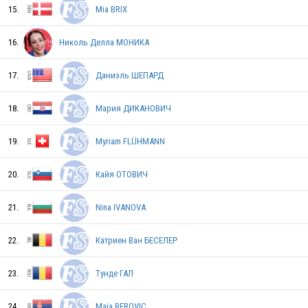
15.
Mia BRIX
RUS
16.
Николь Делла МОНИКА
17.
Даниэль ШЕПАРД
JPN
18.
Мария ДИКАНОВИЧ
RUS
19.
Myriam FLÜHMANN
20.
Кайя ОТОВИЧ
SWE
21.
Nina IVANOVA
22.
Катриен Ван БЕСЕЛЕР
GER
23.
Тунде ГАЛ
KOR
24.
Maja BEROVIC