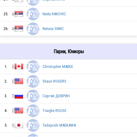
25.
Neda RAKOVIC
FRA
26.
Natasa SIMIC
SWE
Парни, Юниоры
1.
Christopher MABEE
JPN
2.
Shaun ROGERS
ITA
3.
Сергей ДОБРИН
4.
Traighe ROUSE
GBR
5.
Tadayoshi MAEKAWA