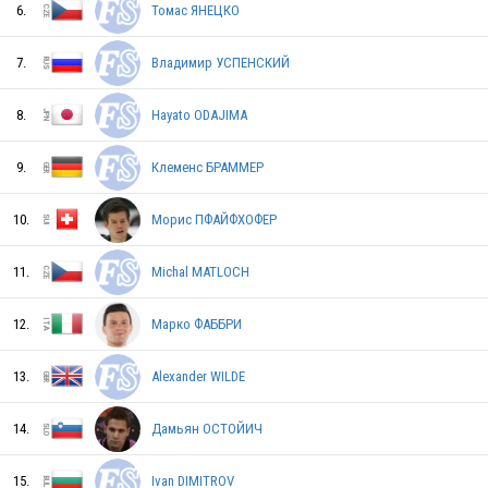
6.
Томас ЯНЕЦКО
DEN
7.
Владимир УСПЕНСКИЙ
8.
Hayato ODAJIMA
9.
Клеменс БРАММЕР
USA
10.
Морис ПФАЙФХОФЕР
11.
Michal MATLOCH
CRO
12.
Марко ФАББРИ
SUI
13.
Alexander WILDE
14.
Дамьян ОСТОЙИЧ
SLO
15.
Ivan DIMITROV