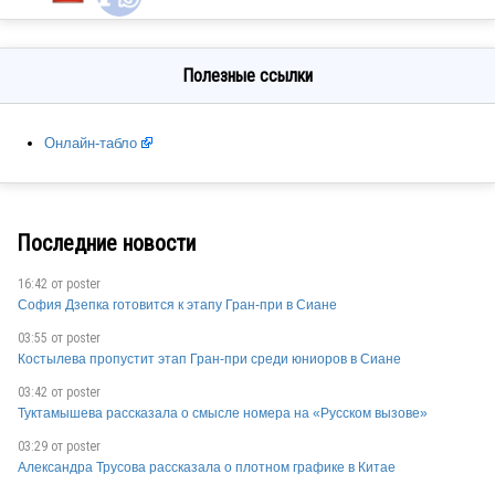
BUL
Полезные ссылки
Онлайн-табло
BEL
ROU
Последние новости
16:42 от
poster
София Дзепка готовится к этапу Гран-при в Сиане
SRB
03:55 от
poster
Костылева пропустит этап Гран-при среди юниоров в Сиане
03:42 от
poster
SRB
Туктамышева рассказала о смысле номера на «Русском вызове»
03:29 от
poster
Александра Трусова рассказала о плотном графике в Китае