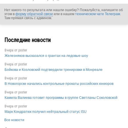
Нет какого-то результата или нашли ошибку? Пожалуйста, напишите об
RUS
этом в
форму обратной связи
или в нашем
техническом чате Телеграм
.
Там прямая связь с админом.
Последние новости
Вчера от
poster
RUS
Железняков высказался о грантах на ледовые шоу
Вчера от
poster
Бойкова и Козловский подтвердили тренировки в Монреале
RUS
Вчера от
poster
В Новогорске начались контрольные прокаты российских юниоров
Вчера от
poster
Камила Валиева готовит программы в группе Светланы Соколовской
RUS
Вчера от
poster
Марк Кондратюк получил нейтральный статус ISU
Все новости