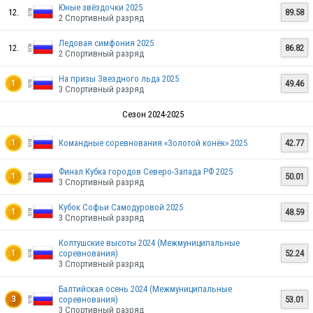
Юные звёздочки 2025
12.
89.58
2 Спортивный разряд
Ледовая симфония 2025
12.
86.82
2 Спортивный разряд
На призы Звездного льда 2025
49.46
1
3 Спортивный разряд
Сезон 2024-2025
Командные соревнования «Золотой конёк» 2025
42.77
1
RUS
Финал Кубка городов Северо-Запада РФ 2025
50.01
1
3 Спортивный разряд
Кубок Софьи Самодуровой 2025
48.59
1
3 Спортивный разряд
RUS
Колтушские высоты 2024 (Межмуниципальные
соревнования)
52.24
1
3 Спортивный разряд
RUS
Балтийская осень 2024 (Межмуниципальные
соревнования)
53.01
3
3 Спортивный разряд