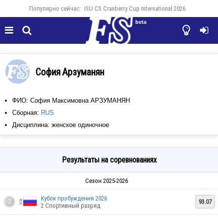
Популярно сейчас:
ISU CS Cranberry Cup International 2026
beta




София Арзуманян
ФИО: София Максимовна АРЗУМАНЯН
Сборная:
RUS
Дисциплина: женское одиночное
Результаты на соревнованиях
Сезон 2025-2026
Кубок пробуждения 2026
93.07
2
2 Спортивный разряд