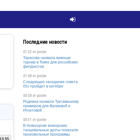

Последние новости
01:23 от
poster
Тарасова назвала важным
турнир в Токио для российских
фигуристов
01:09 от
poster
Следующее заседание совета
ISU пройдет в октябре
00:58 от
poster
Роднина назвала Туктамышеву
примером для Валиевой и
Игнатовой
00:51 от
poster
В Новогорске юниорские
танцевальные дуэты показали
произвольные программы
63.05