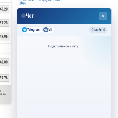
2026
43.28
Все соревнования 2026-2027
Чат
×
◌
Недавние соревнования
37.23
Telegram
VK
Онлайн: 0
3–6 августа
Контрольные прокаты юниоров,
42.96
танцы на льду 2026
Подключение к чату...
1–5 августа
Asian Open Figure Skating Trophy
2026
42.08
27–30 июля
Lake Placid Ice Dance International
2026
3–4 мая
37.76
Финал Кубок Снеж.ком 2026
29 апреля – 2 мая
в
Кубок Ленинградской области
вязь
Финал 2026