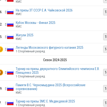
КМС
На призы ЗТ СССР Е.А. Чайковской 2026
6.
1
КМС
Кубок Москвы - Финал 2025
2.
КМС
Жигули 2025
5.
1
КМС
Легенды Московского фигурного катания 2025
1
1
1 Спортивный разряд
Сезон 2024-2025
Турнир на призы двукратного Олимпийского чемпиона Е.В.
RUS
1
Плющенко 2025
3
1 Спортивный разряд
Памяти В.С. Черномырдина 2025 (Всероссийские
9.
1
соревнования)
RUS
КМС
Турнир на призы ЗМС Е. Медведевой 2025
7.
1
1 Спортивный разряд