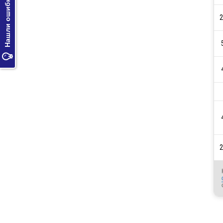
Нашли ошибку?
2

2