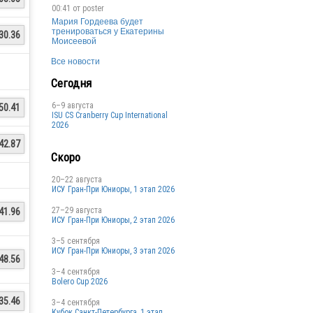
00:41 от
poster
Мария Гордеева будет
тренироваться у Екатерины
30.36
Моисеевой
Все новости
Сегодня
6–9 августа
50.41
ISU CS Cranberry Cup International
2026
42.87
Скоро
20–22 августа
ИСУ Гран-При Юниоры, 1 этап 2026
27–29 августа
41.96
ИСУ Гран-При Юниоры, 2 этап 2026
3–5 сентября
ИСУ Гран-При Юниоры, 3 этап 2026
48.56
3–4 сентября
Bolero Cup 2026
35.46
3–4 сентября
Кубок Санкт-Петербурга, 1 этап