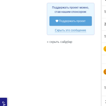
Поддержать проект можно,
1
став нашим спонсором:
Поддержать проект

2
Скрыть это сообщение
1
« скрыть сайдбар
1