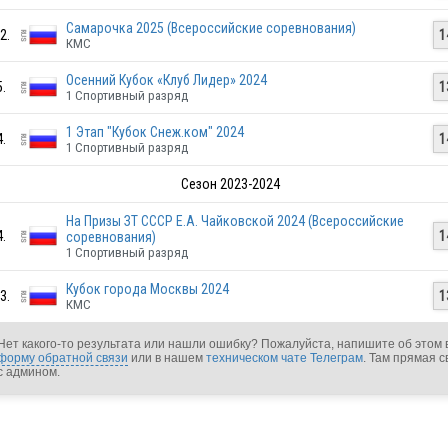
RUS
Самарочка 2025 (Всероссийские соревнования)
2.
1
КМС
Осенний Кубок «Клуб Лидер» 2024
5.
1
1 Спортивный разряд
RUS
1 Этап "Кубок Снеж.ком" 2024
4.
1
1 Спортивный разряд
Сезон 2023-2024
RUS
На Призы ЗТ СССР Е.А. Чайковской 2024 (Всероссийские
4.
1
соревнования)
1 Спортивный разряд
Кубок города Москвы 2024
3.
1
КМС
Нет какого-то результата или нашли ошибку? Пожалуйста, напишите об этом 
RUS
форму обратной связи
или в нашем
техническом чате Телеграм
. Там прямая с
с админом.