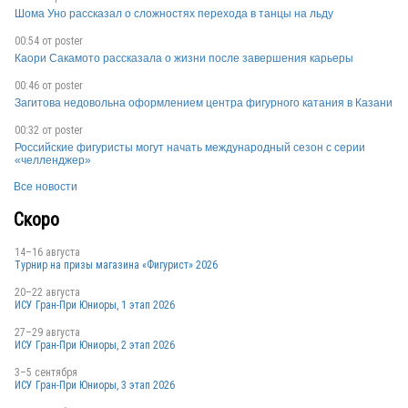
Шома Уно рассказал о сложностях перехода в танцы на льду
00:54 от
poster
RUS
Каори Сакамото рассказала о жизни после завершения карьеры
00:46 от
poster
Загитова недовольна оформлением центра фигурного катания в Казани
00:32 от
poster
Российские фигуристы могут начать международный сезон с серии
«челленджер»
RUS
Все новости
Скоро
14–16 августа
Турнир на призы магазина «Фигурист» 2026
20–22 августа
ИСУ Гран-При Юниоры, 1 этап 2026
27–29 августа
ИСУ Гран-При Юниоры, 2 этап 2026
3–5 сентября
ИСУ Гран-При Юниоры, 3 этап 2026