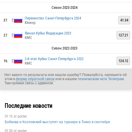
Сезон 2023-2024
Первенство Санкт-Петербурга 2024
37.
41.34
Юниор
Финал Кубка Федерации 2023
27.
127.21
КМС
Сезон 2022-2023
2-й этап Кубка Санкт-Петербурга 2022
16.
124.12
КМС
RUS
Нет какого-то результата или нашли ошибку? Пожалуйста, напишите об
этом в
форму обратной связи
или в нашем
техническом чате Телеграм
.
Там прямая связь с админом.
Последние новости
01:15 от
poster
RUS
Бойкова и Козловский выступят на турнире в Токио в сентябре
01:03 от
poster