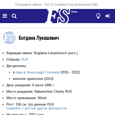
Популярно сейчас:
ISU CS Cranberry Cup International 2026
beta




Богдана Лукашевич
Вариации имени: Bogdana Lukashevich (англ.)
Сборная:
BLR
Дисциплины:
в
паре
с
Александр Степанов
(2015 - 2022)
женское одиночное (2013)
День рождения: 6 июля 1996 г.
Место рождения: Naberezhnyi Chelny RUS
Место проживания: Minsk
Рост: 156 см. (по данным ISU)
Сравнить с ростом других фигуристов
На коньках с: 2007 года