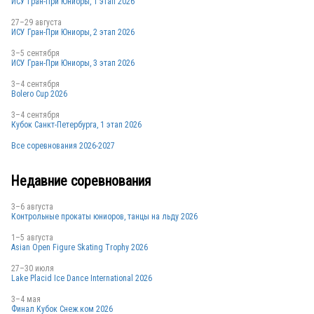
ИСУ Гран-При Юниоры, 1 этап 2026
27–29 августа
RUS
ИСУ Гран-При Юниоры, 2 этап 2026
3–5 сентября
ИСУ Гран-При Юниоры, 3 этап 2026
3–4 сентября
RUS
Bolero Cup 2026
3–4 сентября
Кубок Санкт-Петербурга, 1 этап 2026
Все соревнования 2026-2027
RUS
Недавние соревнования
3–6 августа
RUS
Контрольные прокаты юниоров, танцы на льду 2026
1–5 августа
Asian Open Figure Skating Trophy 2026
27–30 июля
Lake Placid Ice Dance International 2026
3–4 мая
Финал Кубок Снеж.ком 2026
RUS