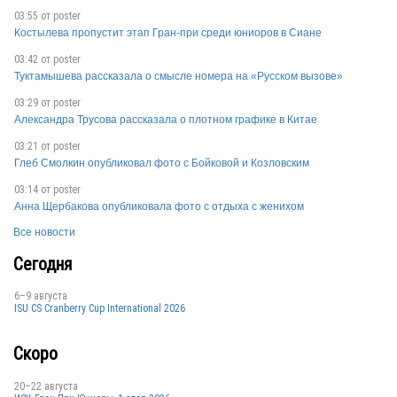
RUS
03:55 от
poster
Костылева пропустит этап Гран-при среди юниоров в Сиане
03:42 от
poster
Туктамышева рассказала о смысле номера на «Русском вызове»
RUS
03:29 от
poster
Александра Трусова рассказала о плотном графике в Китае
03:21 от
poster
RUS
Глеб Смолкин опубликовал фото с Бойковой и Козловским
03:14 от
poster
Анна Щербакова опубликовала фото с отдыха с женихом
Все новости
Сегодня
RUS
6–9 августа
ISU CS Cranberry Cup International 2026
Скоро
RUS
20–22 августа