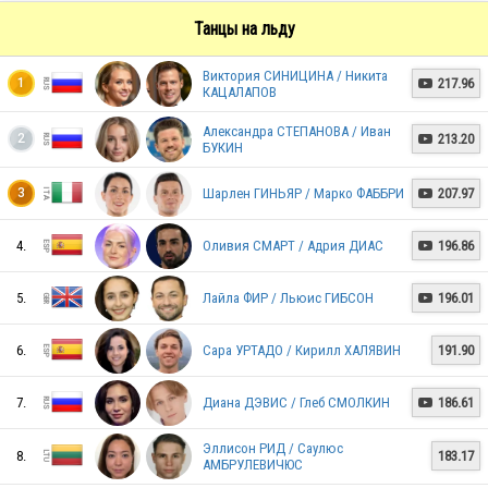
ITA
Танцы на льду
Виктория СИНИЦИНА / Никита
217.96
1

КАЦАЛАПОВ
GER
Александра СТЕПАНОВА / Иван
213.20
2

БУКИН
Шарлен ГИНЬЯР / Марко ФАББРИ
207.97
3

AUT
4.
Оливия СМАРТ / Адрия ДИАС
196.86

POL
5.
Лайла ФИР / Льюис ГИБСОН
196.01

6.
Сара УРТАДО / Кирилл ХАЛЯВИН
191.90
FIN
7.
Диана ДЭВИС / Глеб СМОЛКИН
186.61

Эллисон РИД / Саулюс
8.
183.17
MON
АМБРУЛЕВИЧЮС