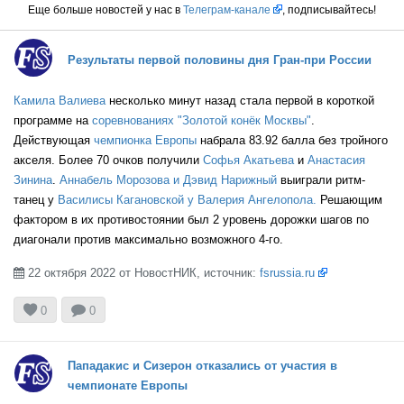
Еще больше новостей у нас в
Телеграм-канале
, подписывайтесь!
RUS
Результаты первой половины дня Гран-при России
Камила Валиева
несколько минут назад стала первой в короткой
RUS
программе на
соревнованиях "Золотой конёк Москвы"
.
Действующая
чемпионка Европы
набрала 83.92 балла без тройного
акселя. Более 70 очков получили
Софья Акатьева
и
Анастасия
Зинина
.
Аннабель Морозова и Дэвид Нарижный
выиграли ритм-
GEO
танец у
Василисы Кагановской у Валерия Ангелопола.
Решающим
фактором в их противостоянии был 2 уровень дорожки шагов по
диагонали против максимально возможного 4-го.
ITA
22 октября 2022 от НовостНИК, источник:
fsrussia.ru



0
0
HUN
Пападакис и Сизерон отказались от участия в
чемпионате Европы