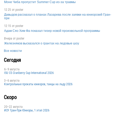
Моне Чиба пропустит Summer Cup из-за травмы
GBR
12:25 от
poster
Давыдов рассказал о планах Лазарева после заявки на юниорский Гран-
при
12:15 от
poster
GER
Адам Сяо Хим Фа показал тизер новой произвольной программы
Вчера от
poster
Железняков высказался о грантах на ледовые шоу
FIN
Все новости
Сегодня
6–9 августа
NED
ISU CS Cranberry Cup International 2026
3–6 августа
Контрольные прокаты юниоров, танцы на льду 2026
AUT
Скоро
20–22 августа
ИСУ Гран-При Юниоры, 1 этап 2026