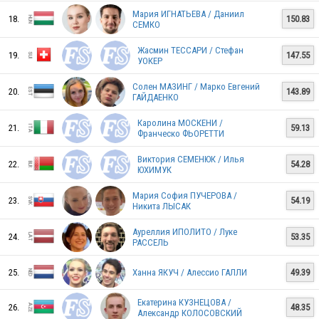
GBR
Мария ИГНАТЬЕВА / Даниил
18.
150.83
СЕМКО
Жасмин ТЕССАРИ / Стефан
19.
147.55
УОКЕР
CZE
Солен МАЗИНГ / Марко Евгений
20.
143.89
ГАЙДАЕНКО
GEO
Каролина МОСКЕНИ /
21.
59.13
Франческо ФЬОРЕТТИ
Виктория СЕМЕНЮК / Илья
22.
54.28
ЮХИМУК
LAT
Мария София ПУЧЕРОВА /
23.
54.19
Никита ЛЫСАК
Ауреллия ИПОЛИТО / Луке
IRL
24.
53.35
РАССЕЛЬ
25.
Ханна ЯКУЧ / Алессио ГАЛЛИ
49.39
CRO
Екатерина КУЗНЕЦОВА /
26.
48.35
Александр КОЛОСОВСКИЙ