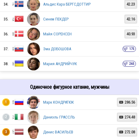
34.
Альдис Кара БЕРГСДОТТИР
42.23
35.
Синем ПЕКДЕР
42.16
ITA
36.
Майя СОРЕНСЕН
40.93
GBR
37.
Эма ДОБОШОВА
175
38.
Мария АНДРИЙЧУК
265
FIN
Одиночное фигурное катание, мужчины
SUI
Марк КОНДРАТЮК
286.56
1

Даниэль ГРАССЛЬ
274.48
2

BUL
Денис ВАСИЛЬЕВ
272.08
3
