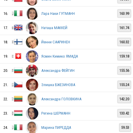
BEL
16.
Лара Наки ГУТМАНН
163.99
POL
17.
Наташа МАККЕЙ
161.74
18.
Йенни СААРИНЕН
160.32
AZE
19.
Ясмин Кимико ЯМАДА
159.18
20.
Александра ФЕЙГИН
155.56
GEO
21.
Элишка БЖЕЗИНОВА
155.24
EST
22.
Александра ГОЛОВКИНА
142.20
23.
Регина ШЕРМАНН
133.42
BLR
24.
Марина ПИРЕДДА
59.53