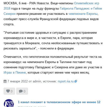
ITA
МОСКВА, 6 янв - РИА Новости. Вице-чемпионы
Олимпийских игр
2018
года в танцах на льду французы
Габриэла Пападакис и Гийом
Сизерон
приняли решение не участвовать в
чемпионате Европы
,
сообщает пресс-служба Французской федерации ледовых видов
GER
спорта.
"Учитывая состояние здоровья и ситуацию с распространением
коронавируса в мире и, в частности, в Европе, пара, которая
ESP
тренируется в Монреале, сочла необоснованным путешествовать и
рисковать заразиться", - пояснили в федерации.
Отмечается, что гипотетически положительный результат теста на
коронавирус на чемпионате Европы в Таллине поставит под
BLR
сомнение подготовку Пападакис и Сизерона или даже их участие в
Играх в Пекине
, которые стартуют менее чем через месяц.
7 января 2022 от admin, источник:
rsport.ria.ru
HUN



0
0
CZE
1 канал покажет в телевизионном эфире не менее 12