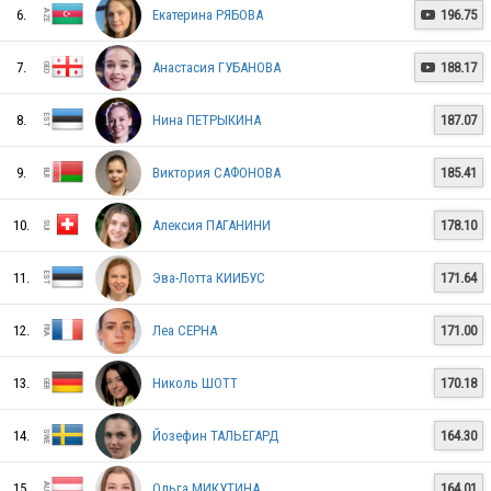
6.
Екатерина РЯБОВА
196.75

7.
Анастасия ГУБАНОВА
188.17

8.
Нина ПЕТРЫКИНА
187.07
9.
Виктория САФОНОВА
185.41
10.
Алексия ПАГАНИНИ
178.10
RUS
11.
Эва-Лотта КИИБУС
171.64
RUS
12.
Леа СЕРНА
171.00
13.
Николь ШОТТ
170.18
RUS
14.
Йозефин ТАЛЬЕГАРД
164.30
15.
Ольга МИКУТИНА
164.01