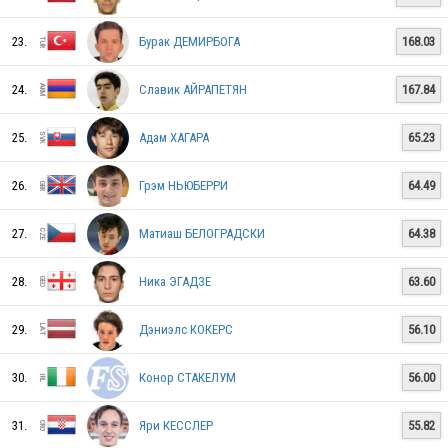
CYP
23.
Бурак ДЕМИРБОГА
168.03
SVK
24.
Славик АЙРАПЕТЯН
167.84
25.
Адам ХАГАРА
65.23
ISL
26.
Грэм НЬЮБЕРРИ
64.49
27.
Матиаш БЕЛОГРАДСКИ
64.38
TUR
28.
Ника ЭГАДЗЕ
63.60
29.
Дэниэлс КОКЕРС
56.10
DEN
30.
Конор СТАКЕЛУМ
56.00
SVK
31.
Яри КЕССЛЕР
55.82