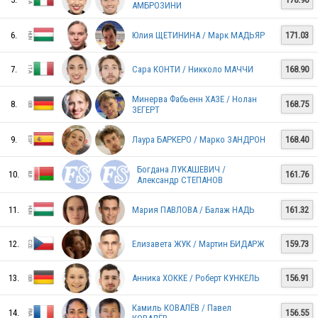
АМБРОЗИНИ
RUS
6.
Юлия ЩЕТИНИНА / Марк МАДЬЯР
171.03
7.
Сара КОНТИ / Никколо МАЧЧИ
168.90
RUS
Минерва Фабьенн ХАЗЕ / Нолан
8.
168.75
ЗЕГЕРТ
9.
Лаура БАРКЕРО / Марко ЗАНДРОН
168.40
GEO
Богдана ЛУКАШЕВИЧ /
10.
161.76
Александр СТЕПАНОВ
FRA
11.
Мария ПАВЛОВА / Балаж НАДЬ
161.32
12.
Елизавета ЖУК / Мартин БИДАРЖ
159.73
AZE
13.
Анника ХОККЕ / Роберт КУНКЕЛЬ
156.91
Камиль КОВАЛЁВ / Павел
ITA
14.
156.55