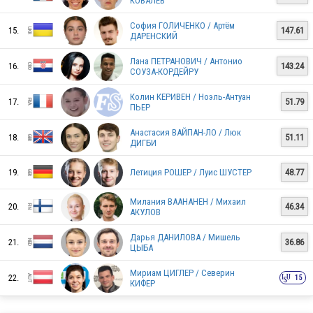
КОВАЛЁВ
София ГОЛИЧЕНКО / Артём
15.
147.61
ДАРЕНСКИЙ
CZE
Лана ПЕТРАНОВИЧ / Антонио
16.
143.24
СОУЗА-КОРДЕЙРУ
Колин КЕРИВЕН / Ноэль-Антуан
17.
51.79
SUI
ПЬЕР
Анастасия ВАЙПАН-ЛО / Люк
18.
51.11
ДИГБИ
UKR
19.
Летиция РОШЕР / Луис ШУСТЕР
48.77
Милания ВААНАНЕН / Михаил
20.
46.34
АКУЛОВ
GER
Дарья ДАНИЛОВА / Мишель
21.
36.86
ЦЫБА
Мириам ЦИГЛЕР / Северин
EST
22.
15
КИФЕР