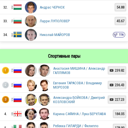
32.
Андрас ЧЕРНОХ
54.88
UKR
33.
Ларри ЛУПОЛОВЕР
45.67
34.
Николай МАЙОРОВ
116
Спортивные пары
Анастасия МИШИНА / Александр
239.82
1

RUS
ГАЛЛЯМОВ
Евгения ТАРАСОВА / Владимир
236.43
2

МОРОЗОВ
ITA
Александра БОЙКОВА / Дмитрий
227.23
3

КОЗЛОВСКИЙ
4.
Карина САФИНА / Лука БЕРУЛАВА
184.05
LAT
Ребекка ГИЛАРДИ / Филиппо
5.
178.90