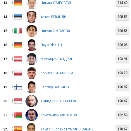
13.
Никита СТАРОСТИН
214.40
14.
Арлет ЛЕВАНДИ
208.52
NED
15.
Николай МЕМОЛА
206.53
SLO
16.
Пауль ФЕНТЦ
206.06
17.
Маурицио ЗАНДРОН
193.91
SRB
18.
Корнел ВИТКОВСКИ
193.29
19.
Валттер ВИРТАНЕН
190.97
ISR
20.
Дэвид ЛЬЮТОН-БРЕЙН
190.67
NOR
21.
Константин МИЛЮКОВ
182.59
22.
Томас Льоренс ГУАРИНО САБАТЕ
178.67