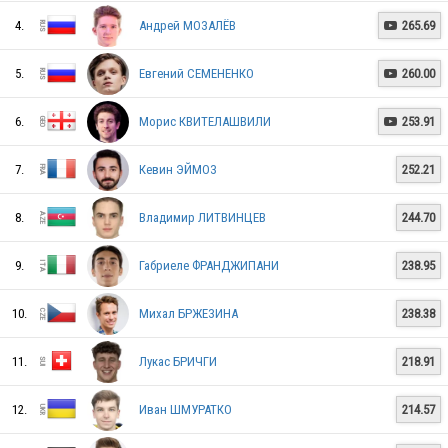
CZE
4.
Андрей МОЗАЛЁВ
265.69

5.
Евгений СЕМЕНЕНКО
260.00

LTU
6.
Морис КВИТЕЛАШВИЛИ
253.91

7.
Кевин ЭЙМОЗ
252.21
HUN
8.
Владимир ЛИТВИНЦЕВ
244.70
ITA
9.
Габриеле ФРАНДЖИПАНИ
238.95
10.
Михал БРЖЕЗИНА
238.38
LAT
11.
Лукас БРИЧГИ
218.91
12.
Иван ШМУРАТКО
214.57
FIN