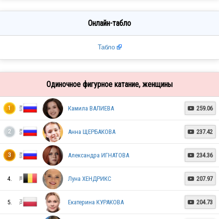
Онлайн-табло
Табло
Одиночное фигурное катание, женщины
Камила ВАЛИЕВА
259.06
1

Анна ЩЕРБАКОВА
237.42
2

Александра ИГНАТОВА
234.36
3

4.
Луна ХЕНДРИКС
207.97

5.
Екатерина КУРАКОВА
204.73
