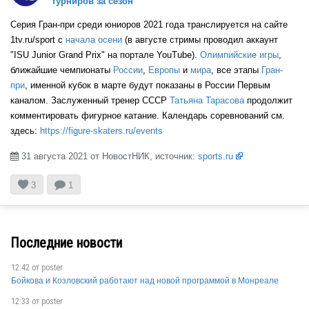
турниров за сезон
Серия Гран-при среди юниоров 2021 года транслируется на сайте
GER
1tv.ru/sport с
начала осени
(в августе стримы проводил аккаунт
"ISU Junior Grand Prix" на портале YouTube).
Олимпийские игры
,
ближайшие чемпионаты
России
,
Европы
и
мира
, все этапы
Гран-
при
, именной кубок в марте будут показаны в России Первым
FRA
каналом. Заслуженный тренер СССР
Татьяна Тарасова
продолжит
комментировать фигурное катание. Календарь соревнований см.
здесь:
https://figure-skaters.ru/events
UKR
31 августа 2021 от НовостНИК, источник:
sports.ru



3
1
CRO
Последние новости
12:42 от
poster
FRA
Бойкова и Козловский работают над новой программой в Монреале
12:33 от
poster