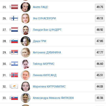
25.
Анете ЛАЦЕ
49.75
SUI
26.
Уна ОУНАСВУОРИ
49.13
EST
27.
Линдси Ван ЦУНДЕРТ
48.92
28.
Даша ГРМ
47.85
FRA
29.
Антонина ДУБИНИНА
47.77
30.
Тейлор МОРРИС
46.60
GER
31.
Линнеа КИЛСАНД
45.51
SWE
32.
Марилена КИТРОМИЛИС
44.03
33.
Александра Микаэла ФИЛКОВА
43.56
AUT