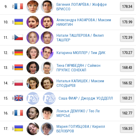
Евгения ЛОПАРЁВА / Жоффре
9.
178.34
БРИССО
BLR
Александра НАЗАРОВА / Максим
10.
173.99
НИКИТИН
Натали ТАШЛЕРОВА / Филип
11.
172.39
ТАШЛЕР
ESP
12.
Катарина МЮЛЛЕР / Тим ДИК
170.27
Тина ГАРАБЕДЯН / Саймон
TUR
13.
168.43
ПРУЛКС СЕНЕКАЛ
Наталья КАЛИШЕК / Максим
14.
166.52
СПОДЫРЕВ
ARM
15.
Саша ФИАР / Джордж УОДДЕЛЛ
163.21
Лоисья ДЕМУЖО / Тео Ле
16.
162.77
SVK
МЕРСЬЕ
Мария ГОЛУБЦОВА / Кирилл
17.
156.35
БЕЛОБРОВ