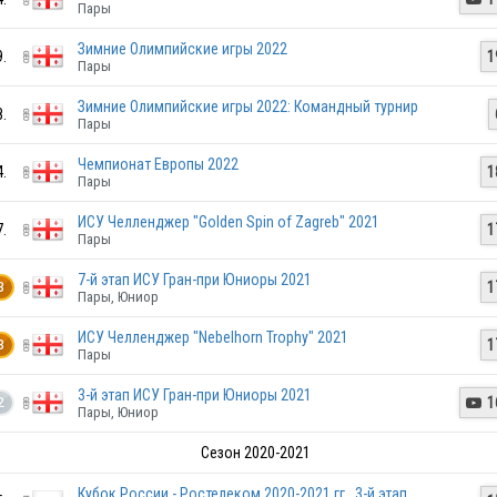
Пары
Зимние Олимпийские игры 2022
9.
1
Пары
Зимние Олимпийские игры 2022: Командный турнир
8.
Пары
Чемпионат Европы 2022
4.
1
Пары
ИСУ Челленджер "Golden Spin of Zagreb" 2021
7.
1
Пары
7-й этап ИСУ Гран-при Юниоры 2021
1
3
Пары, Юниор
ИСУ Челленджер "Nebelhorn Trophy" 2021
1
3
Пары
3-й этап ИСУ Гран-при Юниоры 2021
1

2
Пары, Юниор
Сезон 2020-2021
RUS
Кубок России - Ростелеком 2020-2021 гг., 3-й этап