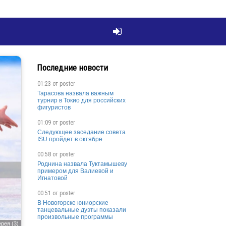

Последние новости
01:23 от
poster
Тарасова назвала важным
турнир в Токио для российских
фигуристов
01:09 от
poster
Следующее заседание совета
ISU пройдет в октябре
00:58 от
poster
Роднина назвала Туктамышеву
примером для Валиевой и
Игнатовой
00:51 от
poster
В Новогорске юниорские
танцевальные дуэты показали
произвольные программы
рея (3)