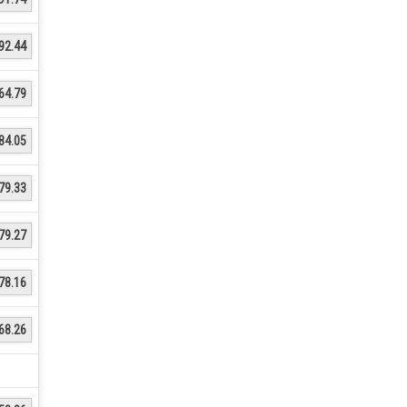
92.44
64.79
84.05
79.33
79.27
78.16
68.26