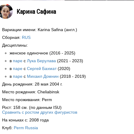
Карина Сафина
Вариации имени: Karina Safina (англ.)
Сборная:
RUS
Дисциплины:
женское одиночное (2016 - 2025)
в
паре
с
Лука Берулава
(2021 - 2023)
в
паре
с
Сергей Бахмат
(2020)
в
паре
с
Михаил Домнин
(2018 - 2019)
День рождения: 28 мая 2004 г.
Место рождения: Cheliabinsk
Место проживания: Perm
Рост: 158 см. (по данным ISU)
Сравнить с ростом других фигуристов
На коньках с: 2008 года
Клуб:
Perm Russia