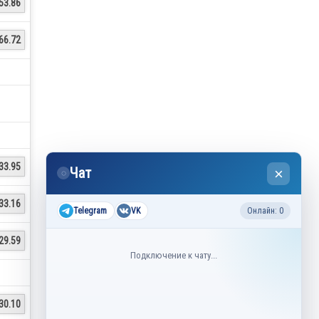
53.86
66.72
33.95
Чат
×
◌
33.16
Telegram
VK
Онлайн: 0
29.59
Подключение к чату...
30.10