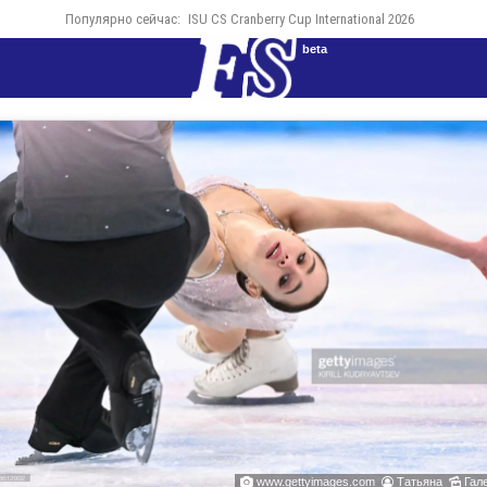
Популярно сейчас:
ISU CS Cranberry Cup International 2026
beta
www.gettyimages.com
Татьяна
Гале


