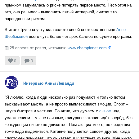
прыжком задумалась о риске потерять первое место. Несмотря на
это, она решилась выполнить пятый четверной, считая это
оправданным риском.
ROC
В итоге Трусова уступила золото своей соотечественнице
Анне
Щербаковой
всего чуть более четырёх баллов по сумме программ.
ROC
28 апреля от poster, источник:
www.championat.com



0
0
CHN
Интервью Анны Леванди
USA
"Я люблю, когда люди несколько раз подумают и только потом
высказывают мысль, а не просто выплёскивают эмоции. Спорт –
штука быстрая и честная. Понятно, что думаем с
сыном
над
усложнением – мы не наивные, фигурное катание идёт вперёд, без
JPN
конкуренции ничего не движется. Прыгающих много, но среди них
тоже надо выделиться. Катание получается совсем другое, когда
спортсмен понимает, что он катает, и чувствует музыку. Мне никто