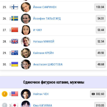
25.
Йенни СААРИНЕН
153.04
USA
26.
Йозефин ТАЛЬЕГАРД
54.51
GEO
27.
И ЧЖУ
53.44
28.
Наташа МАККЕЙ
52.54
POL
29.
Кайлани КРЕЙН
49.93
30.
Анастасия ШАБОТОВА
48.68
BLR
Одиночное фигурное катание, мужчины
AUT
Нейтан ЧЕН
332.60
1

AZE
Юма КАГИЯМА
310.05
2