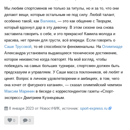
Мы любим спортсменов не только за титулы, но и за то, что они
делают вещи, которые остальным не под силу. Любой талант,
особенно такой, как
Валиева
, — это как общение с Творцом,
ITA
который вдохнул дар в эту девочку. В этом сезоне она снова
заставила говорить о себе, и это прекрасно! Камила молода и
красива, нет причин для грусти, всё впереди. Если говорить о
Саше Трусовой
, то её способности феноменальны. На
Олимпиаде
ISR
Александра установила выдающееся техническое достижение,
которое неизвестно когда повторят. На мой взгляд, чтобы
побеждать на самых больших турнирах, спортсмен должен быть
предсказуем и управляем. У Саши масса поклонников, её любят и
GER
ценят. Вопрос в личном удовлетворении и амбициях, в том, чего
она хочет от фигурного катания», — сказал олимпийский чемпион
Максим Маринин
в беседе с корреспондентом газеты «Спорт-
CZE
экспресс» Дмитрием Кузнецовым.
8 января 2023 от НовостНИК, источник:
sport-express.ru



AUT
0
0