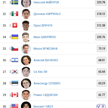
21.
Николай МАЙОРОВ
220.78
CHN
22.
Донован КАРРИЛЬО
218.13
23.
Лукас БРИЧГИ
212.58
GBR
24.
Иван ШМУРАТКО
205.76
25.
Михал БРЖЕЗИНА
75.19
AUS
26.
Алексей БЫЧЕНКО
68.01
27.
Си Хён ЛИ
65.69
UKR
28.
Александр СЕЛЕВКО
65.29
29.
Роман САДОВСКИ
62.77
30.
Винсент ЧЖОУ
22