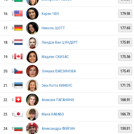
ROC
16.
Карен ЧЕН
179.93
JPN
17.
Николь ШОТТ
177.65
18.
Линдси Ван ЦУНДЕРТ
175.81
KOR
19.
Мадлен СКИЗАС
175.56
20.
Элишка БЖЕЗИНОВА
175.41
USA
21.
Эва-Лотта КИИБУС
171.75
BEL
22.
Алексия ПАГАНИНИ
168.91
23.
Мана КАВАБЭ
166.73
KOR
24.
Александра ФЕЙГИН
159.31