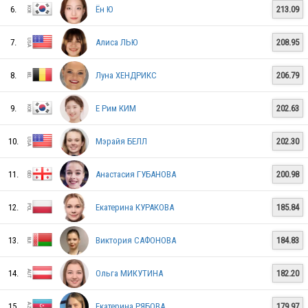
6.
Ён Ю
213.09
7.
Алиса ЛЬЮ
208.95
8.
Луна ХЕНДРИКС
206.79
9.
Е Рим КИМ
202.63
10.
Мэрайя БЕЛЛ
202.30
ROC
11.
Анастасия ГУБАНОВА
200.98
ROC
12.
Екатерина КУРАКОВА
185.84
13.
Виктория САФОНОВА
184.83
JPN
14.
Ольга МИКУТИНА
182.20
15.
Екатерина РЯБОВА
179.97