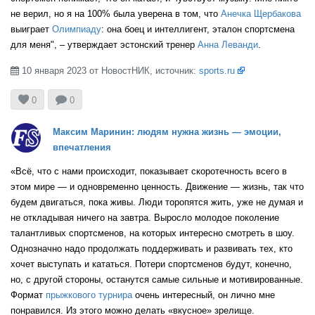
не верил, но я на 100% была уверена в том, что
Анечка Щербакова
USA
выиграет
Олимпиаду
: она боец и интеллигент, эталон спортсмена
для меня", – утверждает эстонский тренер
Анна Леванди
.
10 января 2023 от НовостНИК, источник:
sports.ru

GEO


0
0
Максим Маринин: людям нужна жизнь — эмоции,
CAN
впечатления
«Всё, что с нами происходит, показывает скоротечность всего в
этом мире — и одновременно ценность. Движение — жизнь, так что
ESP
будем двигаться, пока живы. Люди торопятся жить, уже не думая и
не откладывая ничего на завтра. Выросло молодое поколение
талантливых спортсменов, на которых интересно смотреть в шоу.
Однозначно надо продолжать поддерживать и развивать тех, кто
CAN
хочет выступать и кататься. Потери спортсменов будут, конечно,
но, с другой стороны, останутся самые сильные и мотивированные.
Формат
прыжкового турнира
очень интересный, он лично мне
понравился. Из этого можно делать «вкусное» зрелище.
ITA