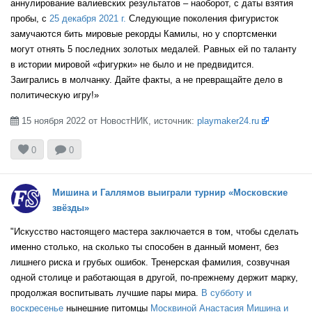
аннулирование валиевских результатов – наоборот, с даты взятия
пробы, с
25 декабря 2021 г.
Следующие поколения фигуристок
замучаются бить мировые рекорды Камилы, но у спортсменки
FIN
могут отнять 5 последних золотых медалей. Равных ей по таланту
в истории мировой «фигурки» не было и не предвидится.
Заигрались в молчанку. Дайте факты, а не превращайте дело в
политическую игру!»
CZE
15 ноября 2022 от НовостНИК, источник:
playmaker24.ru



0
0
POL
Мишина и Галлямов выиграли турнир «Московские
звёзды»
ARM
"Искусство настоящего мастера заключается в том, чтобы сделать
именно столько, на сколько ты способен в данный момент, без
лишнего риска и грубых ошибок. Тренерская фамилия, созвучная
одной столице и работающая в другой, по-прежнему держит марку,
GEO
продолжая воспитывать лучшие пары мира.
В субботу и
воскресенье
нынешние питомцы
Москвиной
Анастасия Мишина и