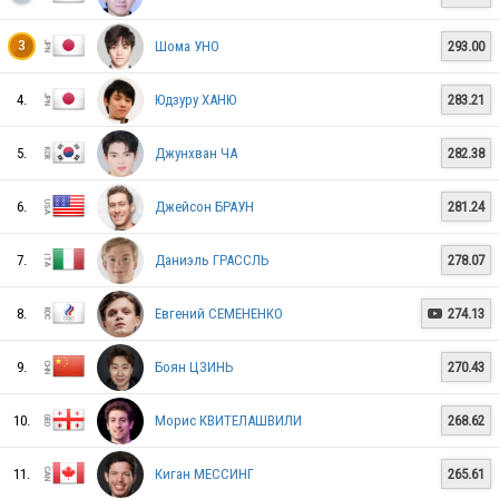
Шома УНО
293.00
3
USA
4.
Юдзуру ХАНЮ
283.21
5.
Джунхван ЧА
282.38
GER
6.
Джейсон БРАУН
281.24
7.
Даниэль ГРАССЛЬ
278.07
NED
8.
Евгений СЕМЕНЕНКО
274.13

CAN
9.
Боян ЦЗИНЬ
270.43
10.
Морис КВИТЕЛАШВИЛИ
268.62
CZE
11.
Киган МЕССИНГ
265.61