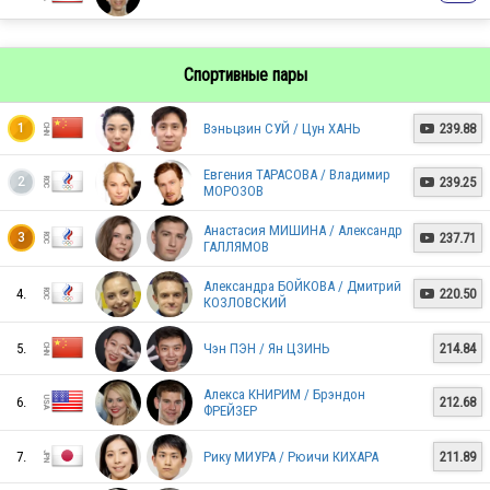
USA
Спортивные пары
Вэньцзин СУЙ / Цун ХАНЬ
239.88
1

JPN
Евгения ТАРАСОВА / Владимир
239.25
2

МОРОЗОВ
Анастасия МИШИНА / Александр
JPN
237.71
3

ГАЛЛЯМОВ
Александра БОЙКОВА / Дмитрий
4.
220.50

КОЗЛОВСКИЙ
JPN
5.
Чэн ПЭН / Ян ЦЗИНЬ
214.84
Алекса КНИРИМ / Брэндон
6.
212.68
ФРЕЙЗЕР
KOR
7.
Рику МИУРА / Рюичи КИХАРА
211.89