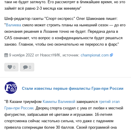
таки не будет затянуто. Его рассмотрят в ближайшее время, но это
займёт всё равно 2-3 месяца как минимум"
Шеф-редактор газеты "Спорт-экспресс" Олег Шамонаев пишет:
"
Валиева
смело может строить планы на нынешний сезон — до его
окончания решения в Лозанне точно не будет. Передача дела в
CAS означает, что вопрос о конфиденциальности будет решаться
заново. Главное, чтобы оно окончательно не переросло в фарс"
9 ноября 2022 от НовостНИК, источник:
championat.com



0
0
Стали известны первые финалисты Гран-при России
"В Казани триумфом
Камилы Валиевой
завершился
третий этап
Гран-при России
. Дворец спорта сходил с ума от любви к местной
фигуристке, забрасывая её цветами и игрушками. 16-летняя
спортсменка сейчас настолько сильна, что даже с падением
привезла соперницам более 30 баллов. Своей программой она