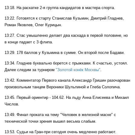
13:18. На раскатке 2-я группа кандидатов в мастера спорта.
13:22. Готовятся к старту Станислав Кузьмин, Дмитрий Гладнев,
Роман Яковлев, Олег Курицын.
13:27. Стас умышленно делает два каскада в первой половине, но
в конце падает с 3 флипа.
13:29. 178 баллов у Кузьмина в сумме. Он второй после Бадави.
13:34. Гладнев буквально борется с прыжками. К счастью, устоял.
Далее следим за турниром
"Золотой конёк Москвы"
.
13:42. Комментатор Первого канала Александр Гришин разочарован
произвольным танцем Вероники Шульпиной и Глеба Солопича.
13:45. Первый ориентир - 104.62. На льду Анна Елисеева и Михаил
Числов.
13:49. Финал проката на тему "Человек в железной маске" с
технической точки зрения вышел весьма слабым.
13:53. Судьи на Гран-при сегодня очень медленно работают.