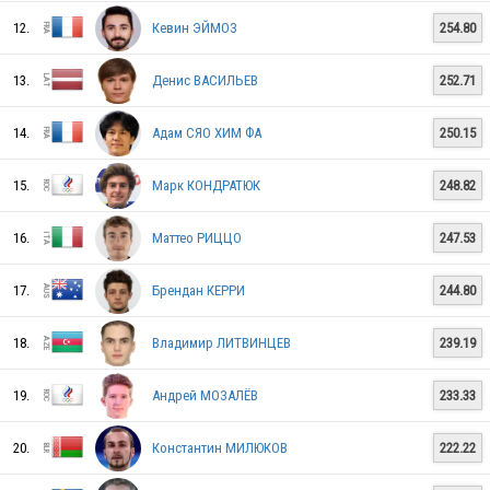
EST
12.
Кевин ЭЙМОЗ
254.80
13.
Денис ВАСИЛЬЕВ
252.71
SUI
14.
Адам СЯО ХИМ ФА
250.15
15.
Марк КОНДРАТЮК
248.82
JPN
16.
Маттео РИЦЦО
247.53
17.
Брендан КЕРРИ
244.80
BUL
18.
Владимир ЛИТВИНЦЕВ
239.19
FIN
19.
Андрей МОЗАЛЁВ
233.33
20.
Константин МИЛЮКОВ
222.22
SWE