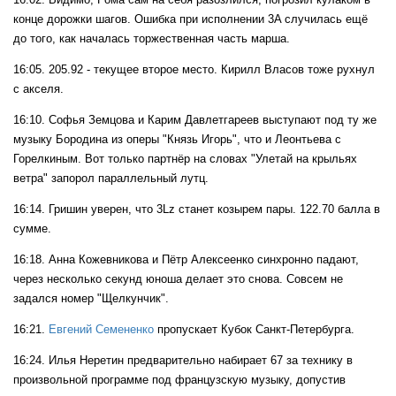
конце дорожки шагов. Ошибка при исполнении 3A случилась ещё
до того, как началась торжественная часть марша.
16:05. 205.92 - текущее второе место. Кирилл Власов тоже рухнул
с акселя.
16:10. Софья Земцова и Карим Давлетгареев выступают под ту же
музыку Бородина из оперы "Князь Игорь", что и Леонтьева с
Горелкиным. Вот только партнёр на словах "Улетай на крыльях
ветра" запорол параллельный лутц.
16:14. Гришин уверен, что 3Lz станет козырем пары. 122.70 балла в
сумме.
16:18. Анна Кожевникова и Пётр Алексеенко синхронно падают,
через несколько секунд юноша делает это снова. Совсем не
задался номер "Щелкунчик".
16:21.
Евгений Семененко
пропускает Кубок Санкт-Петербурга.
16:24. Илья Неретин предварительно набирает 67 за технику в
произвольной программе под французскую музыку, допустив