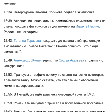
меньше.
15:34. Петербуржца Николая Логинова подвела экипировка.
15:39. Ассоциация национальных олимпийских комитетов никак не
стала поощрять фигуристов за достижения на
Играх в Пекине
.
Россиян не наградили.
15:43.
Татьяна Тарасова
незадолго до начала этой трансляции
высказалась о Томасе Бахе так: "Тяжело поверить, что люди
изменятся".
15:49.
Александр Жулин
верит, что
Софья Акатьева
справится с
конкуренцией.
15:53. Французы в графике почему-то ставят напротив некоторых
элементов галку. Можно сказать, что это самый любопытный
момент на соревнованиях.
15:55. В Петербурге идёт разминка очередной группы КМС.
15:59. Роман Хамзин упал с трикселя в произвольной программе.
16:02. Видимо, Рома сам на себя разозлился, погрозил кулаком в