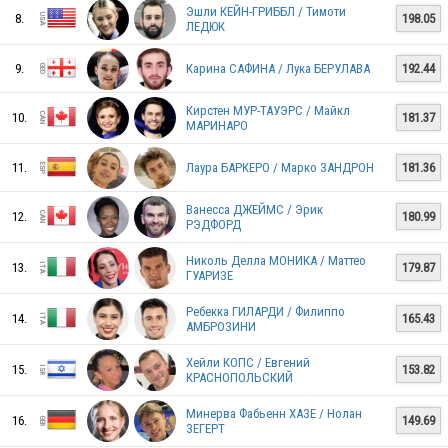
USA
Эшли КЕЙН-ГРИББЛ / Тимоти
8.
198.05
ЛЕДЮК
9.
Карина САФИНА / Лука БЕРУЛАВА
192.44
ITA
Кирстен МУР-ТАУЭРС / Майкл
10.
181.37
МАРИНАРО
11.
Лаура БАРКЕРО / Марко ЗАНДРОН
181.36
ROC
Ванесса ДЖЕЙМС / Эрик
12.
180.99
РЭДФОРД
CHN
Николь Делла МОНИКА / Маттео
13.
179.87
ГУАРИЗЕ
Ребекка ГИЛАРДИ / Филиппо
14.
165.43
АМБРОЗИНИ
GEO
Хейли КОПС / Евгений
15.
153.82
КРАСНОПОЛЬСКИЙ
CAN
Минерва Фабьенн ХАЗЕ / Нолан
16.
149.69
ЗЕГЕРТ