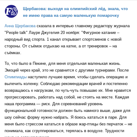
Щербакова: выходя на олимпийский лёд, знала, что
не имею права на самую маленькую помарочку
HUN
Анна Щербакова
сказала в интервью главному редактору журнала
"People talk" Лауре Джугелия 20 ноября: "Фигурное катание –
народный вид спорта. 1 канал открывает спортсменов с новой
стороны. От съёмок отдыхаю на катке, а от тренировок – на
съёмках.
То, что было в Пекине, для меня отдельная маленькая жизнь.
Эмоций через край, это не сравнится с другими турнирами. После
Олимпиады
наступило лучшее время, чтобы сделать операцию и
FRA
вылечить коленку. Соблюдаю рекомендации врачей и постепенно
возвращаюсь к нагрузкам, по чуть-чуть повышаю их. Мне нравится
прогрессировать, работать над собой, не стоять на месте. Каждая
наша программа — риск. Для соревнований уровень
ROC
функциональной готовности должен быть намного выше, даже для
шоу сейчас форму нужно набрать. Я боюсь кататься в паре. Для
меня было стрессом кататься в образе жар-птицы без перчаток – не
USA
понимала, как сгруппироваться, терялась в воздухе. Трудности