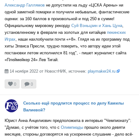
Александр Галлямов
не допустили на льду «ЦСКА Арены» ни
одной заметной помарки и получили небывалые, фантастические
UKR
оценки: за 160 баллов в произвольной и под 250 в сумме!
Официальному мировому рекорду
Суй Вэньцзин и Хань Цуна
,
установленному в феврале на золотых для китайцев
пекинских
Играх
, наши нахлобучили почти «+8». Глядя на их программу под
GER
хиты Элвиса Пресли, трудно поверить, что автору идеи этой
постановки летом исполнился 81 год", - пишет журналист сайта
«Плеймейкер 24» Лев Тигай.
JPN
14 ноября 2022 от НовостНИК, источник:
playmaker24.ru



0
0
LTU
Сколько ещё продлится процесс по делу Камилы
Валиевой?
Юрист Анна Анцелиович предположила в интервью "Чемпионату":
"Думаю, с учётом того, что с
Олимпиады
прошло около девяти
месяцев, стороны договорятся на ускоренное слушание - дело всё-