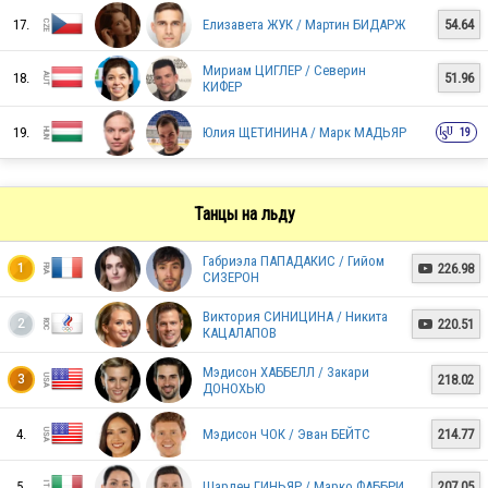
17.
Елизавета ЖУК / Мартин БИДАРЖ
54.64
FRA
Мириам ЦИГЛЕР / Северин
18.
51.96
КИФЕР
LAT
19.
Юлия ЩЕТИНИНА / Марк МАДЬЯР
19
Танцы на льду
FRA
Габриэла ПАПАДАКИС / Гийом
226.98
1

СИЗЕРОН
ROC
Виктория СИНИЦИНА / Никита
220.51
2

КАЦАЛАПОВ
Мэдисон ХАББЕЛЛ / Закари
218.02
3
ДОНОХЬЮ
ITA
4.
Мэдисон ЧОК / Эван БЕЙТС
214.77
AUS
5.
Шарлен ГИНЬЯР / Марко ФАББРИ
207.05