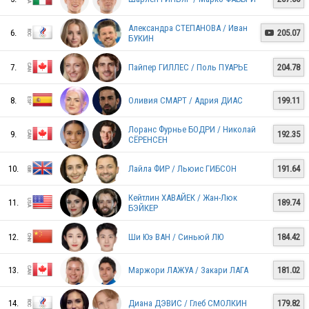
Александра СТЕПАНОВА / Иван
6.
205.07

БУКИН
AZE
7.
Пайпер ГИЛЛЕС / Поль ПУАРЬЕ
204.78
8.
Оливия СМАРТ / Адрия ДИАС
199.11
ROC
Лоранс Фурнье БОДРИ / Николай
9.
192.35
СЁРЕНСЕН
BLR
10.
Лайла ФИР / Льюис ГИБСОН
191.64
Кейтлин ХАВАЙЕК / Жан-Люк
11.
189.74
БЭЙКЕР
SWE
12.
Ши Юэ ВАН / Синьюй ЛЮ
184.42
13.
Маржори ЛАЖУА / Закари ЛАГА
181.02
MEX
14.
Диана ДЭВИС / Глеб СМОЛКИН
179.82