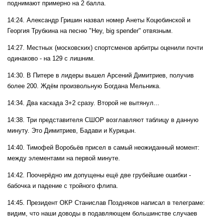
поднимают примерно на 2 балла.
14:24. Александр Гришин назвал номер Анеты Коцюбинской и
Георгия Трубкина на песню "Hey, big spender" отвязным.
14:27. Местных (московских) спортсменов арбитры оценили почти
одинаково - на 129 с лишним.
14:30. В Питере в лидеры вышел Арсений Димитриев, получив
более 200. Ждём произвольную Богдана Мельника.
14:34. Два каскада 3+2 сразу. Второй не вытянул...
14:38. Три представителя СШОР возглавляют таблицу в данную
минуту. Это Димитриев, Бадави и Курицын.
14:40. Тимофей Воробьёв присел в самый неожиданный момент:
между элементами на первой минуте.
14:42. Поочерёдно им допущены ещё две грубейшие ошибки -
бабочка и падение с тройного флипа.
14:45. Президент ОКР Станислав Поздняков написал в телеграме:
видим, что наши доводы в подавляющем большинстве случаев