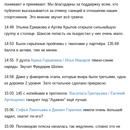
понимают и принимают. Мы благодарны за поддержку всем, кто
публично высказывается за отмену санкций в отношении наших
спортсменов. Это мнение звучит всё громче.
14:49. Ульяна Ермакова и Артём Крылов открыли сильнейшую
группу в столице. Шансов попасть на пьедестал у них очень мало.
14:53. Были серьёзные проблемы с твизлами у партнёра. 135.69
балла в активе, тем не менее.
14:55. У дуэта
Арина Горшенина / Илья Макаров
тёмно-синие
наряды. Звучит Фредерик Шопен.
14:58. Даже у фаворитов этапа, которые вчера были третьими, одна
из дорожек 2 уровня. Зато остальное сделано прекрасно.
15:03. 145 с копейками в протоколе.
Василиса Григорьева / Евгений
Артющенко
танцуют под "Адажио" ещё лучше.
15:06.
Софья Леонтьева и Даниил Горелкин
имели очень большой
задел, хватит ли его?
15:09. Половецкая пляска началась так медленно, словно это не