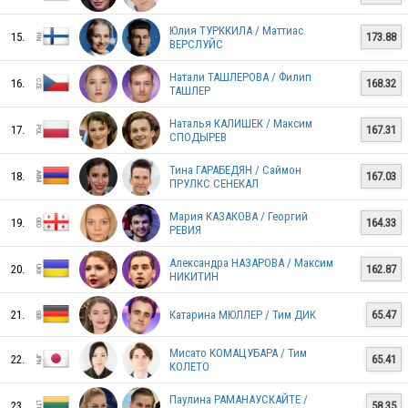
SUI
Юлия ТУРККИЛА / Маттиас
15.
173.88
ВЕРСЛУЙС
Натали ТАШЛЕРОВА / Филип
16.
168.32
ТАШЛЕР
UKR
Наталья КАЛИШЕК / Максим
17.
167.31
СПОДЫРЕВ
CZE
Тина ГАРАБЕДЯН / Саймон
18.
167.03
ПРУЛКС СЕНЕКАЛ
Мария КАЗАКОВА / Георгий
19.
164.33
РЕВИЯ
ISR
Александра НАЗАРОВА / Максим
20.
162.87
НИКИТИН
KOR
21.
Катарина МЮЛЛЕР / Тим ДИК
65.47
Мисато КОМАЦУБАРА / Тим
22.
65.41
КОЛЕТО
EST
Паулина РАМАНАУСКАЙТЕ /
23.
58.35