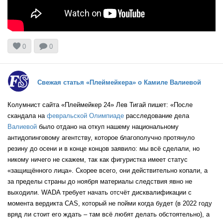
CAN


0
0
GBR
Свежая статья «Плеймейкера» о Камиле Валиевой
USA
Колумнист сайта «Плеймейкер 24» Лев Тигай пишет: «После
скандала на
февральской Олимпиаде
расследование дела
Валиевой
было отдано на откуп нашему национальному
CHN
антидопинговому агентству, которое благополучно протянуло
резину до осени и в конце концов заявило: мы всё сделали, но
никому ничего не скажем, так как фигуристка имеет статус
«защищённого лица». Скорее всего, они действительно копали, а
CAN
за пределы страны до ноября материалы следствия явно не
выходили. WADA требует начать отсчёт дисквалификации с
момента вердикта CAS, который не пойми когда будет (в 2022 году
вряд ли стоит его ждать – там всё любят делать обстоятельно), а
ROC