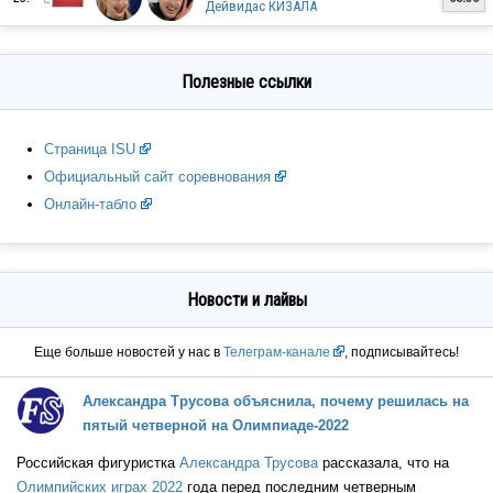
Дейвидас КИЗАЛА
CAN
Полезные ссылки
USA
Страница ISU
Официальный сайт соревнования
Онлайн-табло
Новости и лайвы
Еще больше новостей у нас в
Телеграм-канале
, подписывайтесь!
CHN
Александра Трусова объяснила, почему решилась на
пятый четверной на Олимпиаде-2022
Российская фигуристка
Александра Трусова
рассказала, что на
ROC
Олимпийских играх 2022
года перед последним четверным