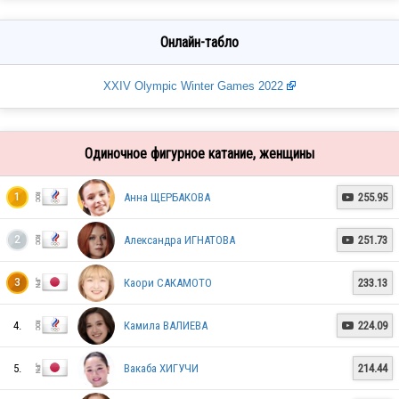
Онлайн-табло
XXIV Olympic Winter Games 2022
Одиночное фигурное катание, женщины
Анна ЩЕРБАКОВА
255.95
1

Александра ИГНАТОВА
251.73
2

Каори САКАМОТО
233.13
3
4.
Камила ВАЛИЕВА
224.09

5.
Вакаба ХИГУЧИ
214.44