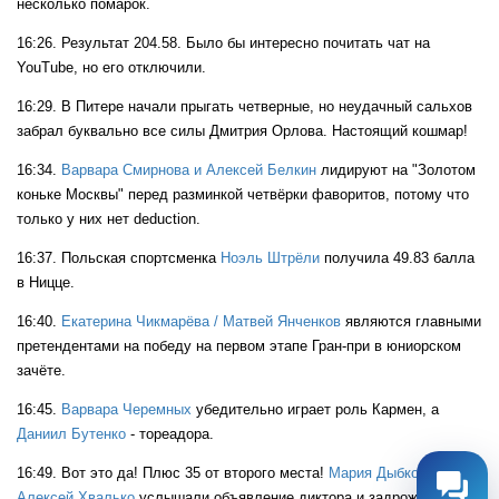
несколько помарок.
16:26. Результат 204.58. Было бы интересно почитать чат на
YouTube, но его отключили.
16:29. В Питере начали прыгать четверные, но неудачный сальхов
забрал буквально все силы Дмитрия Орлова. Настоящий кошмар!
16:34.
Варвара Смирнова и Алексей Белкин
лидируют на "Золотом
коньке Москвы" перед разминкой четвёрки фаворитов, потому что
только у них нет deduction.
16:37. Польская спортсменка
Ноэль Штрёли
получила 49.83 балла
в Ницце.
16:40.
Екатерина Чикмарёва / Матвей Янченков
являются главными
претендентами на победу на первом этапе Гран-при в юниорском
зачёте.
16:45.
Варвара Черемных
убедительно играет роль Кармен, а
Даниил Бутенко
- тореадора.
16:49. Вот это да! Плюс 35 от второго места!
Мария Дыбкова и
Алексей Хвалько
услышали объявление диктора и задрожали.