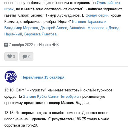
вновь вернула болельщиков к своим страданиям на
Олимпийских
играх
, но в микст-зоне светилась от счастья", - написал журналист
газеты "Спорт. Бизнес" Тимур Хуснутдинов. В
финал серии
, кроме
Камилы, отобрались призёры "Идели"
Евгения Тарасова и
Владимир Морозов
,
Дмитрий Алиев
,
Аннабель Морозова и Дэвид
Нарижный
,
Вероника Яметова
.
7 ноября 2022 от НовостНИК



0
0
Перекличка 19 октября
13:10. Сайт "Фигуристы" начинает текстовый онлайн турниров
среды. На
2 этапе Кубка Санкт-Петербурга
произвольную
программу представляет юниор Максим Бадави.
13:15. Четверных нет, зато ошибок немного. Дорожка шагов
исполнена на 1 уровень. С результатом 186.75 точно можно
бороться за топ-20.