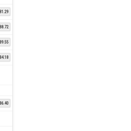
81.29
88.72
89.55
84.18
86.40