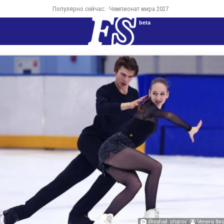
Популярно сейчас:
Чемпионат мира 2027
beta
@mihail_sharov
Venera Ibr

