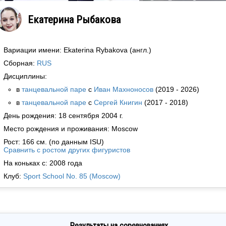
Екатерина Рыбакова
Вариации имени: Ekaterina Rybakova (англ.)
Сборная:
RUS
Дисциплины:
в
танцевальной паре
с
Иван Махноносов
(2019 - 2026)
в
танцевальной паре
с
Сергей Книгин
(2017 - 2018)
День рождения: 18 сентября 2004 г.
Место рождения и проживания: Moscow
Рост: 166 см. (по данным ISU)
Сравнить с ростом других фигуристов
На коньках с: 2008 года
Клуб:
Sport School No. 85 (Moscow)
Результаты на соревнованиях