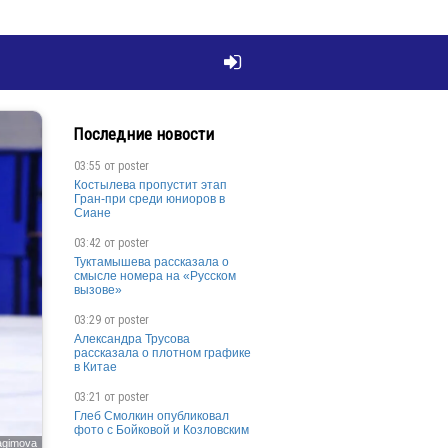

Последние новости
03:55 от
poster
Костылева пропустит этап
Гран-при среди юниоров в
Сиане
03:42 от
poster
Туктамышева рассказала о
смысле номера на «Русском
вызове»
03:29 от
poster
Александра Трусова
рассказала о плотном графике
в Китае
03:21 от
poster
Глеб Смолкин опубликовал
фото с Бойковой и Козловским
agimova