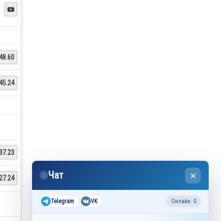

48.60
45.24
37.23
Чат
×
◌
27.24
Telegram
VK
Онлайн: 0