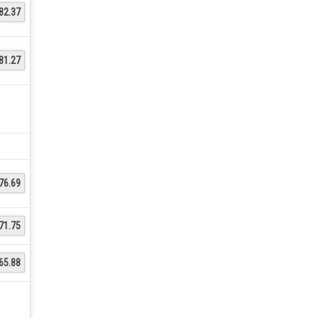
82.37
81.27
76.69
71.75
65.88